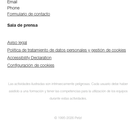
Email
Phone
Formulario de contacto
Sala de prensa
Aviso legal
Política de tratamiento de datos personales y gestión de cookies
Accessibility Declaration
Configuración de cookies
Las actividades ilustradas son intrínsecamente peligrosas. Cada usuario debe haber
asistido a una formación y tener las competencias para la utilización de los equipos
durante estas actividades.
© 1995-2026 Petzl