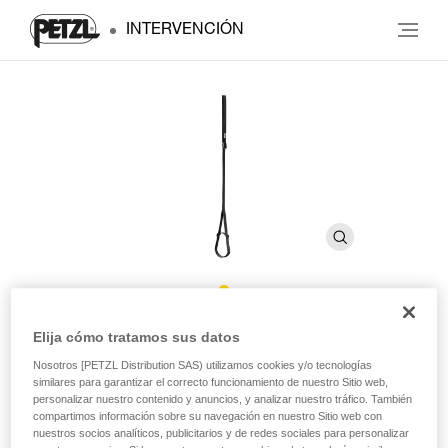
INTERVENCIÓN
FOOTAPE
Elija cómo tratamos sus datos
Nosotros [PETZL Distribution SAS) utilizamos cookies y/o tecnologías
similares para garantizar el correcto funcionamiento de nuestro Sitio web,
Pedal regulable de cinta
personalizar nuestro contenido y anuncios, y analizar nuestro tráfico. También
compartimos información sobre su navegación en nuestro Sitio web con
El pedal regulable FOOTAPE se utiliza con el puño
nuestros socios analíticos, publicitarios y de redes sociales para personalizar