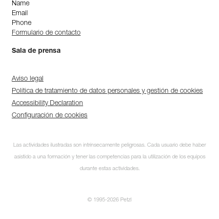
Name
Email
Phone
Formulario de contacto
Sala de prensa
Aviso legal
Política de tratamiento de datos personales y gestión de cookies
Accessibility Declaration
Configuración de cookies
Las actividades ilustradas son intrínsecamente peligrosas. Cada usuario debe haber
asistido a una formación y tener las competencias para la utilización de los equipos
durante estas actividades.
© 1995-2026 Petzl