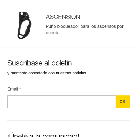
ASCENSION
Puño bloqueador para los ascensos por
cuerda
Gestión y control simplificados de tus EPI
Para añadir un producto de Petzl, basta con escanear su
datamatrix. Toda la información relativa al producto se
cargará automáticamente.
Suscríbase al boletín
Importe y exporte de forma sencilla los datos de sus EPI.
y mantente conectado con nuestras noticias
Consulte el historial de un producto desde su fecha de
fabricación.
Email *
Más información