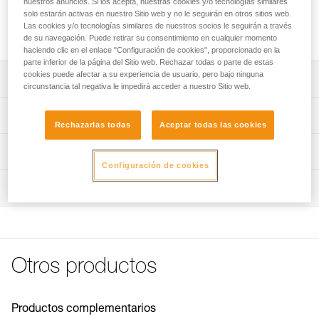
nuestros anuncios. Si los acepta, nuestras cookies y/o tecnologías similares
ASCENSION para los ascensos por cuerda. Un elástico
solo estarán activas en nuestro Sitio web y no le seguirán en otros sitios web.
regulable en altura permite sujetar el pie en el pedal, sea
Las cookies y/o tecnologías similares de nuestros socios le seguirán a través
cual sea el tipo de calzado.
de su navegación. Puede retirar su consentimiento en cualquier momento
haciendo clic en el enlace "Configuración de cookies", proporcionado en la
parte inferior de la página del Sitio web. Rechazar todas o parte de estas
cookies puede afectar a su experiencia de usuario, pero bajo ninguna
Descripción
circunstancia tal negativa le impedirá acceder a nuestro Sitio web.
Se fija al puño bloqueador ASCENSION para los ascensos
Características técnicas
por cuerda.
Rechazarlas todas
Aceptar todas las cookies
Refuerzo en el peldaño resistente a la abrasión y más
Peso: 65 g
Información técnica
rígido para facilitar la introducción del pie.
Configuración de cookies
Características por referencia
Consejos para el mantenimiento de tus equipos
Elástico para sujetar el pie en el pedal. Se regula en altura
Inspección
Descargar el pdf Maintenance tips
para poder utilizarlo con cualquier tipo de calzado y
Referencia : C47A
guardarlo cuando no se utiliza.
Garantía : 3 Años
FAQ
Pack : 1
FAQ
Hebilla DoubleBack para una regulación fácil y rápida de
la longitud del pedal.
Ver todo el contenido técnico
Otros productos
Productos complementarios