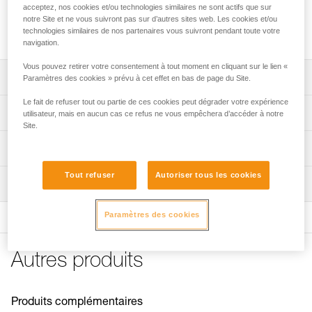
ASCENSION pour les remontées sur corde. Un élastique
acceptez, nos cookies et/ou technologies similaires ne sont actifs que sur
ajustable en hauteur permet de maintenir le pied dans la
notre Site et ne vous suivront pas sur d’autres sites web. Les cookies et/ou
pédale, quel que soit le type de chaussure.
technologies similaires de nos partenaires vous suivront pendant toute votre
navigation.
Vous pouvez retirer votre consentement à tout moment en cliquant sur le lien «
Descriptif
Paramètres des cookies » prévu à cet effet en bas de page du Site.
Le fait de refuser tout ou partie de ces cookies peut dégrader votre expérience
Se fixe sur la poignée ASCENSION pour les remontées
Spécifications techniques
utilisateur, mais en aucun cas ce refus ne vous empêchera d’accéder à notre
sur corde.
Site.
Renfort de pied résistant à l’abrasion et rigidifié pour
Poids: 65 g
Informations techniques
faciliter l’enfilage du pied.
Spécifications référence(s)
Conseils pour l'entretien de vos équipements
Élastique pour maintenir le pied dans la pédale. Il est
Tout refuser
Autoriser tous les cookies
Inspection
Télécharger le pdf Maintenance tips
ajustable en hauteur pour pouvoir être utilisé quel que soit
Référence : C47A
le type de chaussure et être rangé s’il n’est pas utilisé.
Garantie : 3 ans
FAQ
Paramètres des cookies
Conditionnement : 1
FAQ
Boucle DoubleBack pour un réglage simple et rapide de la
hauteur de la pédale.
Voir tous les contenus techniques
Autres produits
Produits complémentaires