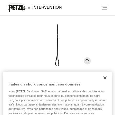
INTERVENTION
Faites un choix concernant vos données
FOOTAPE
Nous (PETZL Distribution SAS) et nos partenaires utilisons des cookies et/ou
technologies similaires pour nous assurer du bon fonctionnement de notre
Site, pour personnaliser notre contenu et nos publicités, et pour analyser notre
Pédale réglable en sangle
trafic. Nous partageons également des informations, quant à votre navigation
sur notre Site, avec nos partenaires analytiques, publicitaires et de réseaux
La pédale réglable FOOTAPE s'utilise avec la poignée
sociaux afin de personnaliser nos publicités. Dans le cas où vous les