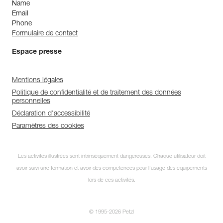
Name
Email
Phone
Formulaire de contact
Espace presse
Mentions légales
Politique de confidentialité et de traitement des données
personnelles
Déclaration d'accessibilité
Paramètres des cookies
Les activités illustrées sont intrinsèquement dangereuses. Chaque utilisateur doit
avoir suivi une formation et avoir des compétences pour l’usage des équipements
lors de ces activités.
© 1995-2026 Petzl