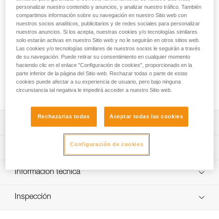
saca de transporte TRANSPORT 60 es confortable y
personalizar nuestro contenido y anuncios, y analizar nuestro tráfico. También
robusta. El respaldo, los tirantes y la cinta ventral, de
compartimos información sobre su navegación en nuestro Sitio web con
espuma termoformada, aportan un confort óptimo al usuario,
nuestros socios analíticos, publicitarios y de redes sociales para personalizar
incluso durante el transporte de cargas pesadas. Su
nuestros anuncios. Si los acepta, nuestras cookies y/o tecnologías similares
solo estarán activas en nuestro Sitio web y no le seguirán en otros sitios web.
construcción con lona de TPU de alta resistencia permite
Las cookies y/o tecnologías similares de nuestros socios le seguirán a través
una utilización intensiva, sin temer a un desgaste prematuro.
de su navegación. Puede retirar su consentimiento en cualquier momento
Su diseño hace que sea una saca práctica, autoportante,
haciendo clic en el enlace "Configuración de cookies", proporcionado en la
que también se puede, llevada en la mano gracias a las tres
parte inferior de la página del Sitio web. Rechazar todas o parte de estas
asas robustas, izar y colgar en el lugar de trabajo en
cookies puede afectar a su experiencia de usuario, pero bajo ninguna
posición abierta.
circunstancia tal negativa le impedirá acceder a nuestro Sitio web.
Rechazarlas todas
Aceptar todas las cookies
Descripción
Confort óptimo:
Configuración de cookies
Características técnicas
- Respaldo, tirantes y cinta ventral, de espuma
termoformada, que aportan un confort óptimo al usuario
Capacidad: 60 litros
Información técnica
durante el transporte, independientemente del peso de la
Medidas: 65 x 35 x 30 cm
carga.
FAQ
Peso: 1780 g
Construcción robusta:
Inspección
FAQ
- Lona de TPU (sin PVC) de alta resistencia para una
Carga máxima: 50 kg
utilización de regular a intensiva. Resiste a los rayos del
Ver todo el contenido técnico