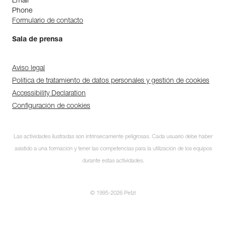
Email
Phone
Formulario de contacto
Sala de prensa
Aviso legal
Política de tratamiento de datos personales y gestión de cookies
Accessibility Declaration
Configuración de cookies
Las actividades ilustradas son intrínsecamente peligrosas. Cada usuario debe haber
asistido a una formación y tener las competencias para la utilización de los equipos
durante estas actividades.
© 1995-2026 Petzl