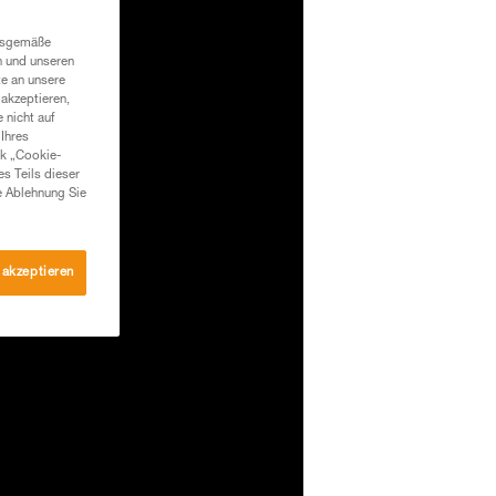
ngsgemäße
n und unseren
te an unsere
akzeptieren,
 nicht auf
Ihres
nk „Cookie-
es Teils dieser
e Ablehnung Sie
 akzeptieren