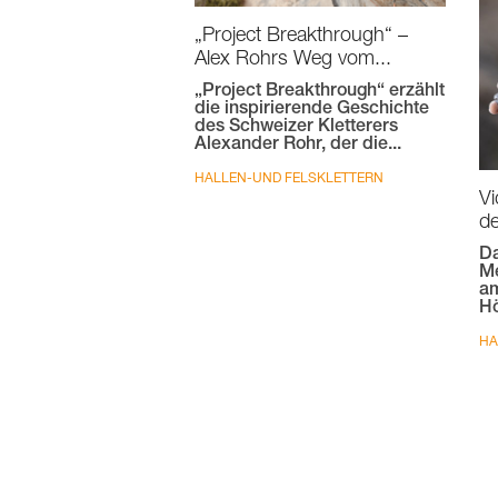
„Project Breakthrough“ –
Alex Rohrs Weg vom...
„Project Breakthrough“ erzählt
die inspirierende Geschichte
des Schweizer Kletterers
Alexander Rohr, der die...
HALLEN-UND FELSKLETTERN
Vi
d
Da
Me
am
Hö
HA