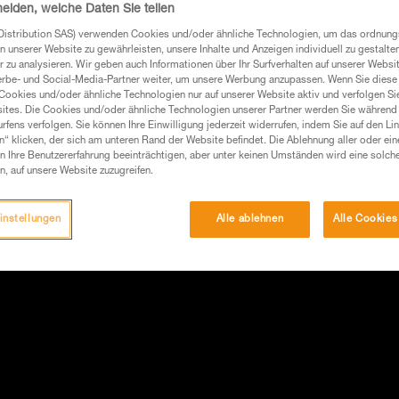
heiden, welche Daten Sie teilen
Distribution SAS) verwenden Cookies und/oder ähnliche Technologien, um das ordnu
n unserer Website zu gewährleisten, unsere Inhalte und Anzeigen individuell zu gestalte
 zu analysieren. Wir geben auch Informationen über Ihr Surfverhalten auf unserer Websi
erbe- und Social-Media-Partner weiter, um unsere Werbung anzupassen. Wenn Sie diese 
Cookies und/oder ähnliche Technologien nur auf unserer Website aktiv und verfolgen Sie
ites. Die Cookies und/oder ähnliche Technologien unserer Partner werden Sie während 
fens verfolgen. Sie können Ihre Einwilligung jederzeit widerrufen, indem Sie auf den Li
n“ klicken, der sich am unteren Rand der Website befindet. Die Ablehnung aller oder ein
 Ihre Benutzererfahrung beeinträchtigen, aber unter keinen Umständen wird eine solch
n, auf unsere Website zuzugreifen.
instellungen
Alle ablehnen
Alle Cookies