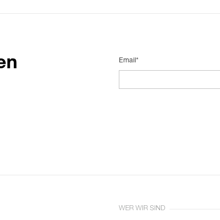
en
Email*
WER WIR SIND