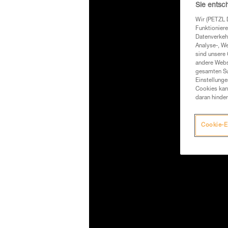
Sie entsc
Wir (PETZL 
Funktioniere
Datenverkehr
Analyse-, W
sind unsere 
andere Webs
gesamten Sur
Einstellunge
Cookies kann
daran hinder
Cookie-E