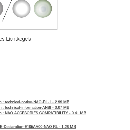
des Lichtkegels
 : technical-notice-NAO-RL-1 - 2.99 MB
 : technical-information-ANSI - 0.07 MB
en : NAO ACCESORIES COMPATIBILITY - 0.41 MB
UE-Declaration-E105AA00-NAO RL - 1.28 MB