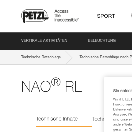
SPORT
VERTIKALE AKTIVITÄTEN
BELEUCHTUNG
Technische Ratschläge
Technische Ratschläge nach P
®
NAO
RL
Sie entsc
Wir (PETZL 
Funktioniere
Datenverkehr
Analyse-, W
Technische Inhalte
Technische Infor
sind unsere 
andere Webs
gesamten Sur