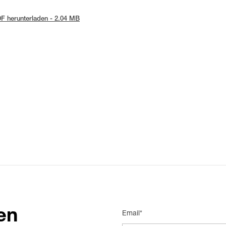
F herunterladen - 2.04 MB
en
Email*