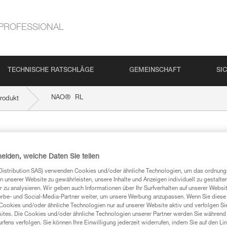
PROFESSIONAL
TECHNISCHE RATSCHLÄGE
GEMEINSCHAFT
SI
®
NAO
RL
rodukt
heiden, welche Daten Sie teilen
Distribution SAS) verwenden Cookies und/oder ähnliche Technologien, um das ordnu
n unserer Website zu gewährleisten, unsere Inhalte und Anzeigen individuell zu gestalte
 zu analysieren. Wir geben auch Informationen über Ihr Surfverhalten auf unserer Websi
erbe- und Social-Media-Partner weiter, um unsere Werbung anzupassen. Wenn Sie diese 
mationen
Cookies und/oder ähnliche Technologien nur auf unserer Website aktiv und verfolgen Sie
ites. Die Cookies und/oder ähnliche Technologien unserer Partner werden Sie während 
fens verfolgen. Sie können Ihre Einwilligung jederzeit widerrufen, indem Sie auf den Li