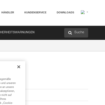
HÄNDLER
KUNDENSERVICE
DOWNLOADS
Suche
CHERHEITSWARNUNGEN
ngsgemäße
n und unseren
te an unsere
akzeptieren,
 nicht auf
Ihres
nk „Cookie-