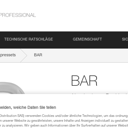
PROFESSIONAL
TECHNISCHE RATSCHLÄGE
GEMEINSCHAFT
SI
xpressets
BAR
BAR
Abnehmbarer Positio
KARABINER
heiden, welche Daten Sie teilen
Der BAR-Bügel ist abnehmbar 
Distribution SAS) verwenden Cookies und/oder ähnliche Technologien, um das ordnu
um ihn unidirektional zu machen
n unserer Website zu gewährleisten, unsere Inhalte und Anzeigen individuell zu gestalte
Längsachse, beim Sichern oder 
 zu analysieren. Wir geben auch Informationen über Ihr Surfverhalten auf unserer Websi
höhere Sicherheit, denn die Ve