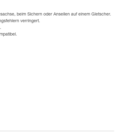
gsachse, beim Sichern oder Anseilen auf einem Gletscher.
sfehlern verringert.
.
patibel.