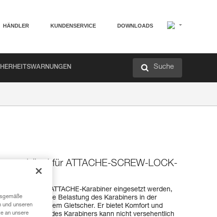
HÄNDLER
KUNDENSERVICE
DOWNLOADS
Suche
CHERHEITSWARNUNGEN
nierungsbügel für ATTACHE-SCREW-LOCK-
und kann in den ATTACHE-Karabiner eingesetzt werden,
ngsgemäße
. Er sorgt für eine Belastung des Karabiners in der
n und unseren
Anseilen auf einem Gletscher. Er bietet Komfort und
te an unsere
rriegelungshülse des Karabiners kann nicht versehentlich