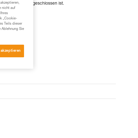
akzeptieren,
 der BAR-Bügel geschlossen ist.
 nicht auf
Ihres
nk „Cookie-
es Teils dieser
e Ablehnung Sie
 akzeptieren