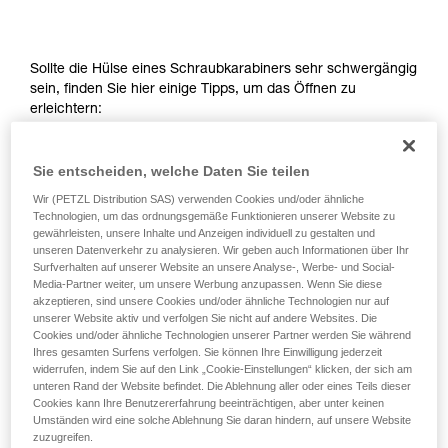
entsprechende Ausbildung und ein spezielles
Training voraus. Prüfen Sie zusammen mit
einem Profi, ob Sie in der Lage sind, den
Vorgang alleine sicher zu wiederholen, bevor
Sollte die Hülse eines Schraubkarabiners sehr schwergängig
Sie ihn eigenständig durchführen.
sein, finden Sie hier einige Tipps, um das Öffnen zu
Wir geben Beispiele für die mit Ihrer Aktivität
erleichtern:
verbundenen Techniken. Möglicherweise gibt es
noch andere Techniken, die hier nicht
Legen Sie das Seil oder eine Schlinge um die
beschrieben werden.
Sie entscheiden, welche Daten Sie teilen
Verriegelungshülse des Karabiners, um die Hebelkraft
Wir (PETZL Distribution SAS) verwenden Cookies und/oder ähnliche
auf die Hülse zu erhöhen.
Technologien, um das ordnungsgemäße Funktionieren unserer Website zu
gewährleisten, unsere Inhalte und Anzeigen individuell zu gestalten und
unseren Datenverkehr zu analysieren. Wir geben auch Informationen über Ihr
Surfverhalten auf unserer Website an unsere Analyse-, Werbe- und Social-
Media-Partner weiter, um unsere Werbung anzupassen. Wenn Sie diese
akzeptieren, sind unsere Cookies und/oder ähnliche Technologien nur auf
unserer Website aktiv und verfolgen Sie nicht auf andere Websites. Die
Cookies und/oder ähnliche Technologien unserer Partner werden Sie während
Ihres gesamten Surfens verfolgen. Sie können Ihre Einwilligung jederzeit
widerrufen, indem Sie auf den Link „Cookie-Einstellungen“ klicken, der sich am
unteren Rand der Website befindet. Die Ablehnung aller oder eines Teils dieser
Cookies kann Ihre Benutzererfahrung beeinträchtigen, aber unter keinen
Umständen wird eine solche Ablehnung Sie daran hindern, auf unsere Website
zuzugreifen.