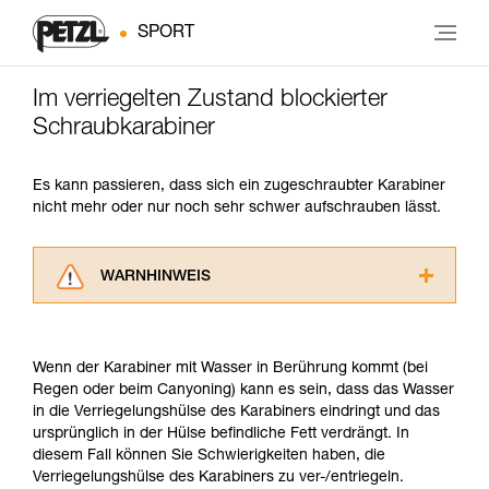
SPORT
Im verriegelten Zustand blockierter
Schraubkarabiner
Es kann passieren, dass sich ein zugeschraubter Karabiner
nicht mehr oder nur noch sehr schwer aufschrauben lässt.
WARNHINWEIS
Lesen Sie die Gebrauchsanweisungen der
Produkte, um die es in diesem Tech Tipp geht,
aufmerksam durch, bevor Sie diesen zu Rate
Wenn der Karabiner mit Wasser in Berührung kommt (bei
ziehen. Um diese Zusatzinformationen
Regen oder beim Canyoning) kann es sein, dass das Wasser
verstehen zu können, müssen Sie zuerst die in
in die Verriegelungshülse des Karabiners eindringt und das
der Gebrauchsanweisung enthaltenen
ursprünglich in der Hülse befindliche Fett verdrängt. In
Informationen richtig verstanden haben.
diesem Fall können Sie Schwierigkeiten haben, die
Die Beherrschung dieser Techniken setzt eine
Verriegelungshülse des Karabiners zu ver-/entriegeln.