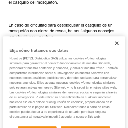
través de un profesional su capacidad para
el casquillo del mosquetón.
ejecutar estas técnicas, solo y con total
seguridad, antes de ejecutarlas de forma
autónoma.
Damos ejemplos de técnicas relacionadas con
En caso de dificultad para desbloquear el casquillo de un
su actividad. Pueden existir otras que no
mosquetón con cierre de rosca, he aquí algunos consejos
describimos aquí.
para facilitar su apertura:
Elija cómo tratamos sus datos
Utilice la cuerda o una cinta para rodear el casquillo
del mosquetón y así aumentar el brazo de palanca en
Nosotros [PETZL Distribution SAS) utilizamos cookies y/o tecnologías
el casquillo.
similares para garantizar el correcto funcionamiento de nuestro Sitio web,
personalizar nuestro contenido y anuncios, y analizar nuestro tráfico. También
compartimos información sobre su navegación en nuestro Sitio web con
nuestros socios analíticos, publicitarios y de redes sociales para personalizar
nuestros anuncios. Si los acepta, nuestras cookies y/o tecnologías similares
solo estarán activas en nuestro Sitio web y no le seguirán en otros sitios web.
Las cookies y/o tecnologías similares de nuestros socios le seguirán a través
de su navegación. Puede retirar su consentimiento en cualquier momento
haciendo clic en el enlace "Configuración de cookies", proporcionado en la
parte inferior de la página del Sitio web. Rechazar todas o parte de estas
cookies puede afectar a su experiencia de usuario, pero bajo ninguna
circunstancia tal negativa le impedirá acceder a nuestro Sitio web.