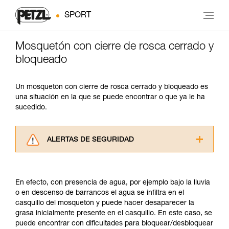
SPORT
Mosquetón con cierre de rosca cerrado y
bloqueado
Un mosquetón con cierre de rosca cerrado y bloqueado es
una situación en la que se puede encontrar o que ya le ha
sucedido.
ALERTAS DE SEGURIDAD
Lea atentamente las fichas técnicas de los
productos utilizados en este consejo antes de
consultarlo. Usted debe comprender la
En efecto, con presencia de agua, por ejemplo bajo la lluvia
información de la ficha técnica para poder
o en descenso de barrancos el agua se infiltra en el
comprender este complemento informativo.
casquillo del mosquetón y puede hacer desaparecer la
Dominar estas técnicas requiere una formación
grasa inicialmente presente en el casquillo. En este caso, se
y un entrenamiento específico. Confirme a
puede encontrar con dificultades para bloquear/desbloquear