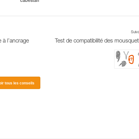
cabestan
Suiv
 à l’ancrage
Test de compatibilité des mousque
oir tous les conseils