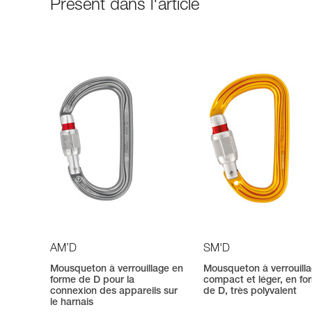
Présent dans l'article
AM’D
SM'D
Mousqueton à verrouillage en
Mousqueton à verrouilla
forme de D pour la
compact et léger, en fo
connexion des appareils sur
de D, très polyvalent
le harnais