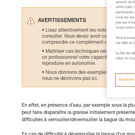
assurer du b
notre trafic
partenaires 
vous les acc
AVERTISSEMENTS
pas sur d’au
toute votre 
Lisez attentivement les notices technique
consulter. Vous devez avoir compris les in
Vous pouvez 
comprendre ce complément d’informations
cet effet en
Maîtriser ces techniques nécessite une f
Le fait de r
un professionnel votre capacité à refaire la
refus ne vou
reproduire en autonomie.
Nous donnons des exemples de techniques l
nous ne décrivons pas ici.
Paramètr
En effet, en présence d’eau, par exemple sous la plu
peut faire disparaître la graisse initialement prése
difficultés à verrouiller/déverrouiller la bague du mo
En cas de difficulté à déverrouiller la bague d’un mo