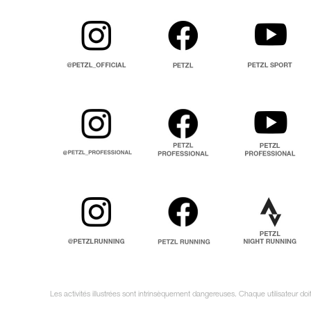
Les activités illustrées sont intrinsèquement dangereuses. Chaque utilisateur do