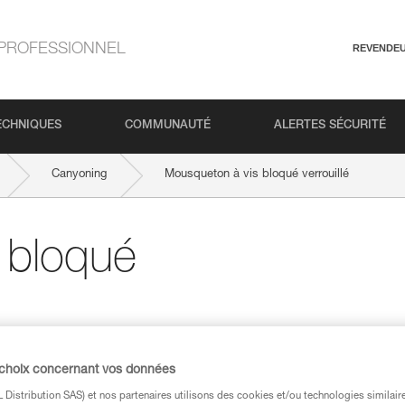
PROFESSIONNEL
REVENDE
ECHNIQUES
COMMUNAUTÉ
ALERTES SÉCURITÉ
Canyoning
Mousqueton à vis bloqué verrouillé
 bloqué
lé est une situation que vous pouvez être
 choix concernant vos données
éjà arrivée.
Distribution SAS) et nos partenaires utilisons des cookies et/ou technologies similai