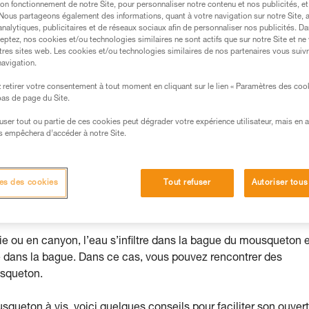
on fonctionnement de notre Site, pour personnaliser notre contenu et nos publicités, et
. Nous partageons également des informations, quant à votre navigation sur notre Site, 
analytiques, publicitaires et de réseaux sociaux afin de personnaliser nos publicités. Da
eptez, nos cookies et/ou technologies similaires ne sont actifs que sur notre Site et ne
tres sites web. Les cookies et/ou technologies similaires de nos partenaires vous suiv
navigation.
s des produits utilisés dans ce conseil avant de le
formations de la notice technique pour pouvoir
retirer votre consentement à tout moment en cliquant sur le lien « Paramètres des coo
.
 bas de page du Site.
ormation et un entraînement spécifique. Validez avec
efuser tout ou partie de ces cookies peut dégrader votre expérience utilisateur, mais en 
 manipulation, seul, en toute sécurité, avant de la
s empêchera d’accéder à notre Site.
iées à votre activité. Il peut en exister d’autres que
es des cookies
Tout refuser
Autoriser tous
ie ou en canyon, l’eau s’infiltre dans la bague du mousqueton e
nte dans la bague. Dans ce cas, vous pouvez rencontrer des
usqueton.
usqueton à vis, voici quelques conseils pour faciliter son ouver