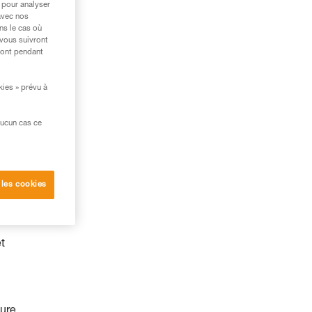
 pour analyser
avec nos
ns le cas où
 vous suivront
ront pendant
kies » prévu à
aucun cas ce
 les cookies
t
ture