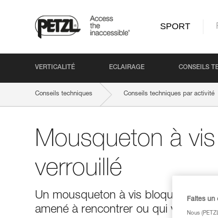
SPORT
VERTICALITÉ
ECLAIRAGE
CONSEILS T
Conseils techniques
Conseils techniques par activité
Mousqueton à vis
verrouillé
Un mousqueton à vis bloqué verrouil
Faites un
amené à rencontrer ou qui vous est d
Nous (PETZL 