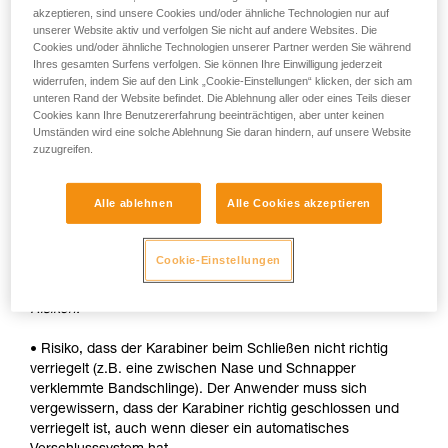
akzeptieren, sind unsere Cookies und/oder ähnliche Technologien nur auf
• Schnelle automatische Verriegelung.
unserer Website aktiv und verfolgen Sie nicht auf andere Websites. Die
Cookies und/oder ähnliche Technologien unserer Partner werden Sie während
Nachteile:
Ihres gesamten Surfens verfolgen. Sie können Ihre Einwilligung jederzeit
widerrufen, indem Sie auf den Link „Cookie-Einstellungen“ klicken, der sich am
unteren Rand der Website befindet. Die Ablehnung aller oder eines Teils dieser
• Die Hülse muss bei jedem Öffnen entriegelt werden.
Cookies kann Ihre Benutzererfahrung beeinträchtigen, aber unter keinen
Umständen wird eine solche Ablehnung Sie daran hindern, auf unsere Website
• Um ein Gerät in den Karabiner einzuhängen, werden beide
zuzugreifen.
Hände benötigt.
SICHERHEIT
Alle ablehnen
Alle Cookies akzeptieren
Vorteile:
Cookie-Einstellungen
• Schnelle automatische Verriegelung.
Risiken:
• Risiko, dass der Karabiner beim Schließen nicht richtig
verriegelt (z.B. eine zwischen Nase und Schnapper
verklemmte Bandschlinge). Der Anwender muss sich
vergewissern, dass der Karabiner richtig geschlossen und
verriegelt ist, auch wenn dieser ein automatisches