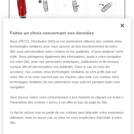
Faites un choix concernant vos données
Nous (PETZL Distribution SAS) et nos partenaires utilisons des cookies et/ou
ERGONOMIE
technologies similaires pour nous assurer du bon fonctionnement de notre
Site, pour personnaliser notre contenu et nos publicités, et pour analyser notre
Les avantages :
trafic. Nous partageons également des informations, quant à votre navigation
• Rapidité et facilité d'ouverture.
sur notre Site, avec nos partenaires analytiques, publicitaires et de réseaux
• Verrouillage automatique rapide.
sociaux afin de personnaliser nos publicités. Dans le cas où vous les
acceptez, nos cookies et/ou technologies similaires ne sont actifs que sur
Les moins :
notre Site et ne vous suivront pas sur d’autres sites web. Les cookies et/ou
technologies similaires de nos partenaires vous suivront pendant toute votre
• Déverrouillage de la bague à effectuer à chaque ouverture.
navigation.
• Besoin des deux mains pour insérer un appareil dans le
mousqueton.
Vous pouvez retirer votre consentement à tout moment en cliquant sur le lien «
Paramètres des cookies » prévu à cet effet en bas de page du Site.
SÛRETÉ
Le fait de refuser tout ou partie de ces cookies peut dégrader votre expérience
Les avantages :
utilisateur, mais en aucun cas ce refus ne vous empêchera d’accéder à notre
• Verrouillage automatique rapide.
Site.
Les risques :