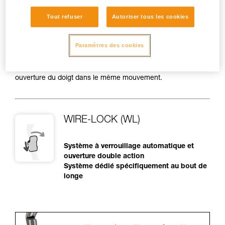
• Possibilité de mauvais verrouillage au moment de la
Tout refuser
Autoriser tous les cookies
fermeture du mousqueton (par exemple une sangle coincée
entre le bec et le doigt). L'utilisateur doit vérifier que son
mousqueton est bien fermé et verrouillé, même s'il utilise un
Paramètres des cookies
système à verrouillage automatique.
• Sensibilité aux frottements par la corde ou l'équipement,
possibilité de déverrouillage accidentel de la bague et
ouverture du doigt dans le même mouvement.
WIRE-LOCK (WL)
Système à verrouillage automatique et
ouverture double action
Système dédié spécifiquement au bout de
longe