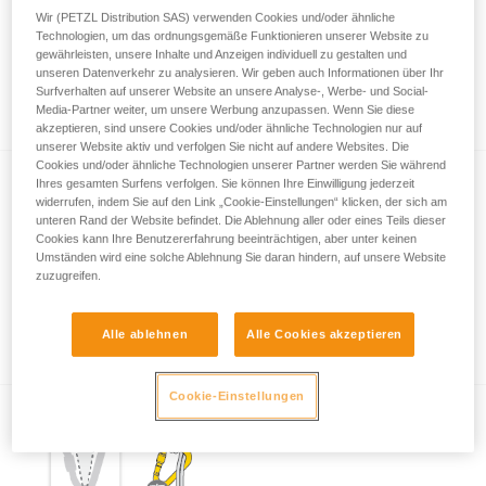
Wir (PETZL Distribution SAS) verwenden Cookies und/oder ähnliche
Technologien, um das ordnungsgemäße Funktionieren unserer Website zu
gewährleisten, unsere Inhalte und Anzeigen individuell zu gestalten und
Wichtige Informationen zum Thema
unseren Datenverkehr zu analysieren. Wir geben auch Informationen über Ihr
Surfverhalten auf unserer Website an unsere Analyse-, Werbe- und Social-
Karabiner
Media-Partner weiter, um unsere Werbung anzupassen. Wenn Sie diese
akzeptieren, sind unsere Cookies und/oder ähnliche Technologien nur auf
unserer Website aktiv und verfolgen Sie nicht auf andere Websites. Die
Cookies und/oder ähnliche Technologien unserer Partner werden Sie während
Ihres gesamten Surfens verfolgen. Sie können Ihre Einwilligung jederzeit
widerrufen, indem Sie auf den Link „Cookie-Einstellungen“ klicken, der sich am
unteren Rand der Website befindet. Die Ablehnung aller oder eines Teils dieser
Cookies kann Ihre Benutzererfahrung beeinträchtigen, aber unter keinen
Umständen wird eine solche Ablehnung Sie daran hindern, auf unsere Website
zuzugreifen.
Beispiele für gefährliche Belastungen der
Karabiner.
Alle ablehnen
Alle Cookies akzeptieren
Cookie-Einstellungen