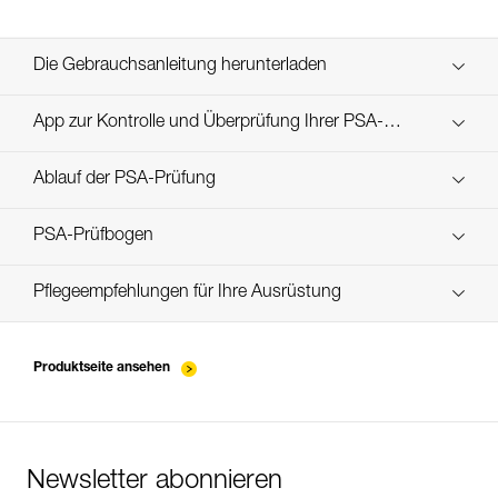
Die Gebrauchsanleitung herunterladen
Technical Notice
App zur Kontrolle und Überprüfung Ihrer PSA-
Entdecken Sie ePPEcentre
Bestände
Ablauf der PSA-Prüfung
Technical Notice
verif EPI-CONNECTEURS-procedure-DE
PSA-Prüfbogen
verif EPI-suivi-connecteur-DE
Pflegeempfehlungen für Ihre Ausrüstung
entretien-mousquetons_DE
Produktseite ansehen
Newsletter abonnieren