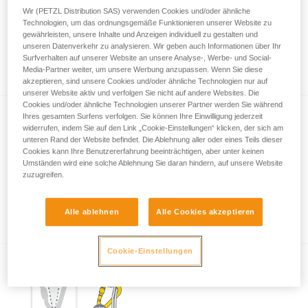
Wir (PETZL Distribution SAS) verwenden Cookies und/oder ähnliche
Technologien, um das ordnungsgemäße Funktionieren unserer Website zu
gewährleisten, unsere Inhalte und Anzeigen individuell zu gestalten und
Wichtige Informationen zum Thema
unseren Datenverkehr zu analysieren. Wir geben auch Informationen über Ihr
Surfverhalten auf unserer Website an unsere Analyse-, Werbe- und Social-
Karabiner
Media-Partner weiter, um unsere Werbung anzupassen. Wenn Sie diese
akzeptieren, sind unsere Cookies und/oder ähnliche Technologien nur auf
unserer Website aktiv und verfolgen Sie nicht auf andere Websites. Die
Cookies und/oder ähnliche Technologien unserer Partner werden Sie während
Ihres gesamten Surfens verfolgen. Sie können Ihre Einwilligung jederzeit
widerrufen, indem Sie auf den Link „Cookie-Einstellungen“ klicken, der sich am
unteren Rand der Website befindet. Die Ablehnung aller oder eines Teils dieser
Cookies kann Ihre Benutzererfahrung beeinträchtigen, aber unter keinen
Umständen wird eine solche Ablehnung Sie daran hindern, auf unsere Website
zuzugreifen.
Beispiele für gefährliche Belastungen der
Karabiner.
Alle ablehnen
Alle Cookies akzeptieren
Cookie-Einstellungen