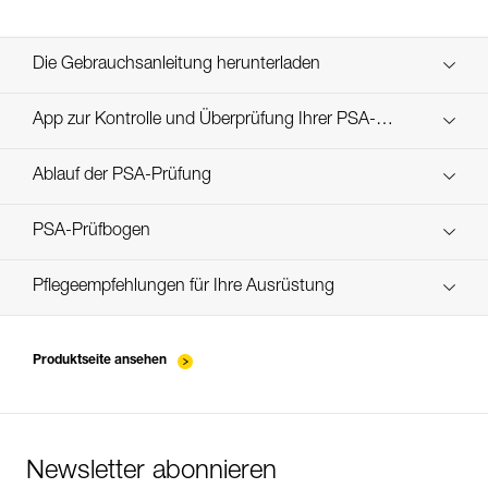
Die Gebrauchsanleitung herunterladen
Technical Notice
App zur Kontrolle und Überprüfung Ihrer PSA-
Entdecken Sie ePPEcentre
Bestände
Ablauf der PSA-Prüfung
Technical Notice
verif EPI-CONNECTEURS-procedure-DE
PSA-Prüfbogen
verif EPI-suivi-connecteur-DE
Pflegeempfehlungen für Ihre Ausrüstung
entretien-mousquetons_DE
Produktseite ansehen
Newsletter abonnieren