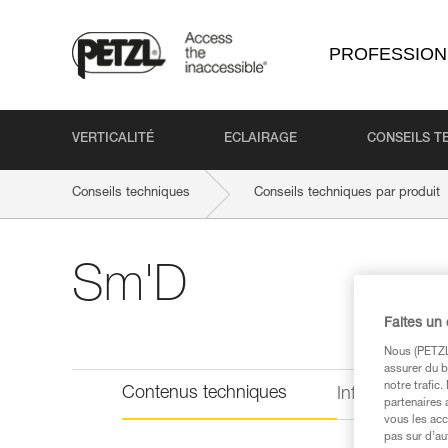
PROFESSION
VERTICALITÉ
ECLAIRAGE
CONSEILS T
Conseils techniques
Conseils techniques par produit
Sm'D
Faites un
Nous (PETZL 
assurer du b
notre trafic
Contenus techniques
Informations 
partenaires 
vous les acc
pas sur d’au