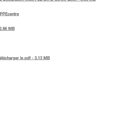
ePPEcentre
 2.86 MB
élécharger le pdf - 3.13 MB