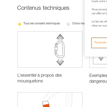
toute votre 
Contenus techniques
Vous pouvez 
cet effet en
Le fait de r
Tous les conseils techniques
Choix matériel
refus ne vou
Paramètr
L’essentiel à propos des
Exemples 
mousquetons
dangereu