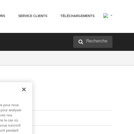
URS
SERVICE CLIENTS
TÉLÉCHARGEMENTS
Recherche
res pour nous
 pour analyser
avec nos
ns le cas où
 vous suivront
ront pendant