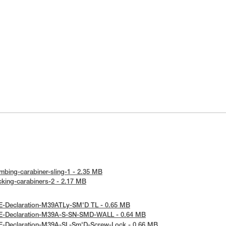
limbing-carabiner-sling-1 - 2.35 MB
ocking-carabiners-2 - 2.17 MB
 UE-Declaration-M39ATLy-SM'D TL - 0.65 MB
 UE-Declaration-M39A-S-SN-SMD-WALL - 0.64 MB
 UE-Declaration-M39A-SL-Sm'D-Screw-Lock - 0.66 MB