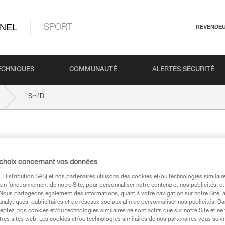
NEL
SPORT
REVENDE
ECHNIQUES
COMMUNAUTÉ
ALERTES SÉCURITÉ
Sm'D
 choix concernant vos données
Distribution SAS) et nos partenaires utilisons des cookies et/ou technologies similai
on fonctionnement de notre Site, pour personnaliser notre contenu et nos publicités, et
. Nous partageons également des informations, quant à votre navigation sur notre Site, 
techniques
analytiques, publicitaires et de réseaux sociaux afin de personnaliser nos publicités. Da
eptez, nos cookies et/ou technologies similaires ne sont actifs que sur notre Site et ne
tres sites web. Les cookies et/ou technologies similaires de nos partenaires vous suiv