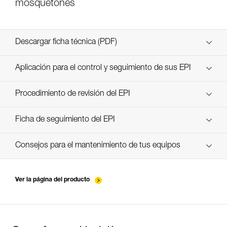
mosquetones
Descargar ficha técnica (PDF)
Technical Notice
Aplicación para el control y seguimiento de sus EPI
descubra ePPEcentre
Procedimiento de revisión del EPI
Technical Notice
verif EPI-CONNECTEURS-procedure-ES
Ficha de seguimiento del EPI
verif EPI-suivi-connecteur-ES
Consejos para el mantenimiento de tus equipos
entretien-mousquetons_ES
Ver la página del producto