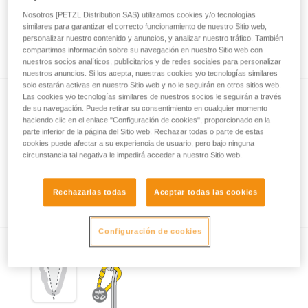
Nosotros [PETZL Distribution SAS) utilizamos cookies y/o tecnologías
similares para garantizar el correcto funcionamiento de nuestro Sitio web,
personalizar nuestro contenido y anuncios, y analizar nuestro tráfico. También
Lo esencial sobre los mosquetones
compartimos información sobre su navegación en nuestro Sitio web con
nuestros socios analíticos, publicitarios y de redes sociales para personalizar
nuestros anuncios. Si los acepta, nuestras cookies y/o tecnologías similares
solo estarán activas en nuestro Sitio web y no le seguirán en otros sitios web.
Las cookies y/o tecnologías similares de nuestros socios le seguirán a través
de su navegación. Puede retirar su consentimiento en cualquier momento
haciendo clic en el enlace "Configuración de cookies", proporcionado en la
parte inferior de la página del Sitio web. Rechazar todas o parte de estas
cookies puede afectar a su experiencia de usuario, pero bajo ninguna
circunstancia tal negativa le impedirá acceder a nuestro Sitio web.
Ejemplos de solicitaciones peligrosas de los
mosquetones.
Rechazarlas todas
Aceptar todas las cookies
Configuración de cookies