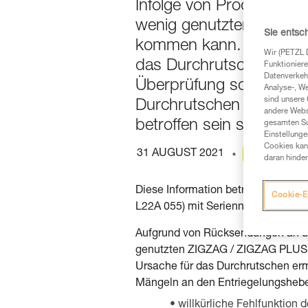
Infolge von Produktrück
wenig genutzten ZIGZA
Sie entsc
kommen kann. Angesicht
Wir (PETZL 
das Durchrutschen verant
Funktioniere
Datenverkehr
Überprüfung sowie einen
Analyse-, W
sind unsere 
Durchrutschen festzustel
andere Webs
betroffen sein sollte, b
gesamten Sur
Einstellunge
Cookies kann
31 AUGUST 2021
ARCHIV
daran hinder
Diese Information betrifft aussch
Cookie-E
L22A 055) mit Seriennummern zwi
Aufgrund von Rücksendungen an un
genutzten ZIGZAG / ZIGZAG PLUS 
Ursache für das Durchrutschen ermi
Mängeln an den Entriegelungshebe
willkürliche Fehlfunktion