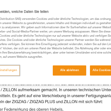
sendungen wurden wir darüber informiert, 
G / ZIGZAG PLUS und ZILLON zu einem Dur
heiden, welche Daten Sie teilen
s dieser Rücksendungen konnten wir zwei Mä
Distribution SAS) verwenden Cookies und/oder ähnliche Technologien, um das ordnu
wortlich sind. Daher bitten wir Sie darum,
n unserer Website zu gewährleisten, unsere Inhalte und Anzeigen individuell zu gestalte
 zu analysieren. Wir geben auch Informationen über Ihr Surfverhalten auf unserer Websi
 Funktionstest an Ihrem Gerät durchzuführ
erbe- und Social-Media-Partner weiter, um unsere Werbung anzupassen. Wenn Sie diese 
Cookies und/oder ähnliche Technologien nur auf unserer Website aktiv und verfolgen Sie
len. Falls Ihr Gerät tatsächlich von einem D
ites. Die Cookies und/oder ähnliche Technologien unserer Partner werden Sie während 
ieten wir Ihnen den Umtausch gegen ein neu
fens verfolgen. Sie können Ihre Einwilligung jederzeit widerrufen, indem Sie auf den Li
n“ klicken, der sich am unteren Rand der Website befindet. Die Ablehnung aller oder ein
 Ihre Benutzererfahrung beeinträchtigen, aber unter keinen Umständen wird eine solch
n, auf unsere Website zuzugreifen.
ließlich die Geräte ZIGZAG (D022AA00), ZIGZAG PLUS (D022BA
instellungen
Alle ablehnen
Alle Cookies
schen 18L 0000000 000 und 21G 0000000 000.
seren Kundenservice wurden wir auf das Durchrutschen des S
/ ZILLON aufmerksam gemacht. In unseren technischen Unter
tteln. Es geht auf eine Verschiebung in unserer Fertigungsanl
ln der ZIGZAG / ZIGZAG PLUS und ZILLON mit sich führt:
 der Federwirkung des oberen Hebels,