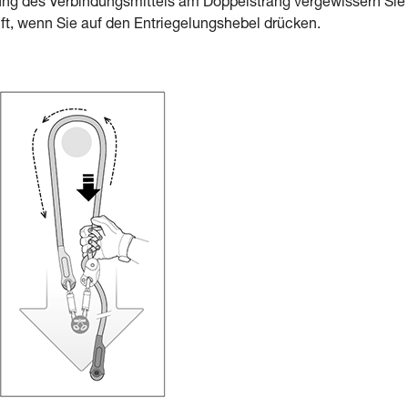
gung des Verbindungsmittels am Doppelstrang vergewissern Sie 
äuft, wenn Sie auf den Entriegelungshebel drücken.