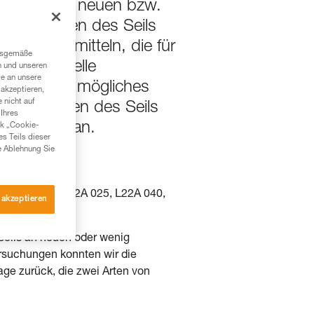
dass es bei neuen bzw.
chrutschen des Seils
ngel ermitteln, die für
ngsgemäße
 eine manuelle
n und unseren
te an unsere
en, um ein mögliches
akzeptieren,
 nicht auf
urchrutschen des Seils
Ihres
es Produkt an.
nk „Cookie-
es Teils dieser
e Ablehnung Sie
00), ZILLON (L22A 025, L22A 040,
 akzeptieren
eils an neuen oder wenig
suchungen konnten wir die
age zurück, die zwei Arten von