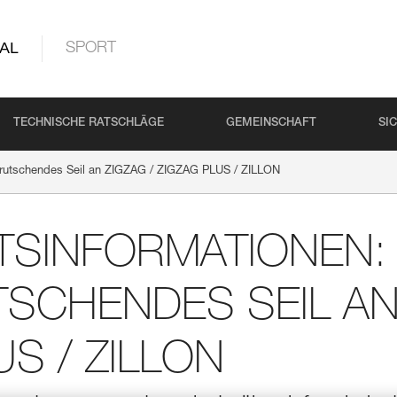
AL
SPORT
TECHNISCHE RATSCHLÄGE
GEMEINSCHAFT
SI
chrutschendes Seil an ZIGZAG / ZIGZAG PLUS / ZILLON
TSINFORMATIONEN:
CHENDES SEIL AN 
US / ZILLON