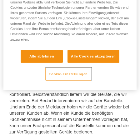
unserer Website aktiv und verfolgen Sie nicht auf andere Websites. Die
Seit wann gibt es die Firma? Wie viele
Cookies und/oder ähnliche Technologien unserer Partner werden Sie während
Mitarbeiter hat die Firma?
Ihres gesamten Surfens verfolgen. Sie können Ihre Einwilligung jederzeit
widerrufen, indem Sie auf den Link „Cookie-Einstellungen“ klicken, der sich am
Loc’Nacelle existiert seit 1988. Die Firma hat heute 60
unteren Rand der Website befindet. Die Ablehnung aller oder eines Teils dieser
Mitarbeiter mit verschiedenen Funktionen und sechs
Cookies kann Ihre Benutzererfahrung beeinträchtigen, aber unter keinen
Umständen wird eine solche Ablehnung Sie daran hindern, auf unsere Website
Geschäftsstellen in Frankreich.
zuzugreifen.
Was bietet Loc’Nacelle seinen Kunden an?
Alle ablehnen
Alle Cookies akzeptieren
Loc’Nacelle vermietet verschiedene Modelle von
Hebebühnen, Teleskopladern und Minikranen. Am Anfang
einer Zusammenarbeit steht selbstverständlich vor dem
Cookie-Einstellungen
Einsatz auf der Baustelle die Beratung unserer Kunden, um
die passende Arbeitsbühne auszuwählen. Vor jedem Verleih
wird dann die Arbeitsbühne in der Werkstatt vorbereitet und
kontrolliert. Selbstverständlich liefern wir die Geräte, die wir
vermieten. Bei Bedarf intervenieren wir auf der Baustelle.
Und am Ende der Mietdauer holen wir die Geräte wieder bei
unseren Kunden ab. Wenn ein Kunde die benötigten
Fachkenntnisse nicht in seinem Unternehmen vorliegen hat,
kann unser Fachpersonal auf die Baustelle kommen und die
zur Verfügung gestellten Geräte bedienen.