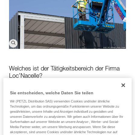
Welches ist der Tätigkeitsbereich der Firma
Loc’Nacelle?
Der Tätigkeitsbereich der Firma Loc’Nacelle ist der Verleih
von Hebebühnen, Teleskopladern und Minikranen. Wir bieten
Sie entscheiden, welche Daten Sie teilen
einen Verleih mit verschiedensten Leistungen an, zum
Wir (PETZL Distribution SAS) verwenden Cookies und/oder ähnliche
Beispiel mit oder ohne Bedienpersonal. Außerdem gibt es
Technologien, um das ordnungsgemäße Funktionieren unserer Website zu
kurzfristige und langfristige Vermietung. Unsere Kunden
gewährleisten, unsere Inhalte und Anzeigen individuell zu gestalten und
können die Geräte ihrem Bedarf entsprechend für einen Tag
unseren Datenverkehr zu analysieren. Wir geben auch Informationen über Ihr
oder auch über einen längeren Zeitraum (z.B. sieben Jahre!)
Surfverhalten auf unserer Website an unsere Analyse-, Werbe- und Social-
Media-Partner weiter, um unsere Werbung anzupassen. Wenn Sie diese
mieten.
akzeptieren, sind unsere Cookies und/oder ähnliche Technologien nur auf