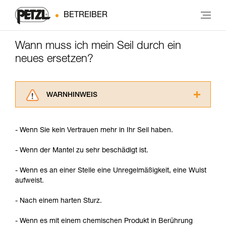
BETREIBER
Wann muss ich mein Seil durch ein
neues ersetzen?
WARNHINWEIS
Lesen Sie die Gebrauchsanweisungen der
Produkte, um die es in diesem Tech Tipp geht,
- Wenn Sie kein Vertrauen mehr in Ihr Seil haben.
aufmerksam durch, bevor Sie diesen zu Rate
ziehen. Um diese Zusatzinformationen
- Wenn der Mantel zu sehr beschädigt ist.
verstehen zu können, müssen Sie zuerst die in
der Gebrauchsanweisung enthaltenen
- Wenn es an einer Stelle eine Unregelmäßigkeit, eine Wulst
Informationen richtig verstanden haben.
aufweist.
Die Beherrschung dieser Techniken setzt eine
entsprechende Ausbildung und ein spezielles
- Nach einem harten Sturz.
Training voraus. Prüfen Sie zusammen mit
einem Profi, ob Sie in der Lage sind, den
- Wenn es mit einem chemischen Produkt in Berührung
Vorgang alleine sicher zu wiederholen, bevor