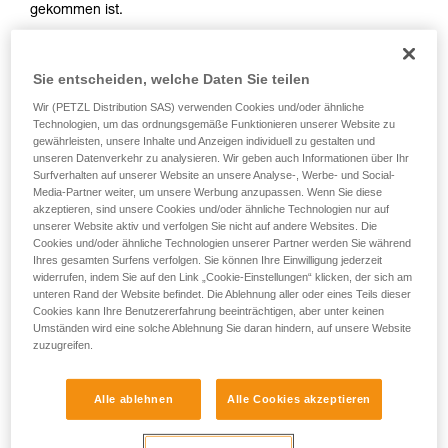
gekommen ist.
Sie ihn eigenständig durchführen.
Wir geben Beispiele für die mit Ihrer Aktivität
- Wenn es älter als 10 Jahre ist.
verbundenen Techniken. Möglicherweise gibt es
noch andere Techniken, die hier nicht
Sie entscheiden, welche Daten Sie teilen
beschrieben werden.
Wir (PETZL Distribution SAS) verwenden Cookies und/oder ähnliche
Technologien, um das ordnungsgemäße Funktionieren unserer Website zu
gewährleisten, unsere Inhalte und Anzeigen individuell zu gestalten und
unseren Datenverkehr zu analysieren. Wir geben auch Informationen über Ihr
Surfverhalten auf unserer Website an unsere Analyse-, Werbe- und Social-
Media-Partner weiter, um unsere Werbung anzupassen. Wenn Sie diese
akzeptieren, sind unsere Cookies und/oder ähnliche Technologien nur auf
unserer Website aktiv und verfolgen Sie nicht auf andere Websites. Die
Cookies und/oder ähnliche Technologien unserer Partner werden Sie während
Ihres gesamten Surfens verfolgen. Sie können Ihre Einwilligung jederzeit
widerrufen, indem Sie auf den Link „Cookie-Einstellungen“ klicken, der sich am
unteren Rand der Website befindet. Die Ablehnung aller oder eines Teils dieser
Cookies kann Ihre Benutzererfahrung beeinträchtigen, aber unter keinen
Umständen wird eine solche Ablehnung Sie daran hindern, auf unsere Website
zuzugreifen.
Alle ablehnen
Alle Cookies akzeptieren