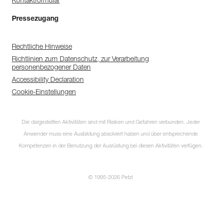
Kontaktformular
Pressezugang
Rechtliche Hinweise
Richtlinien zum Datenschutz, zur Verarbeitung
personenbezogener Daten
Accessibility Declaration
Cookie-Einstellungen
Die dargestellten Aktivitäten sind mit Risiken und Gefahren verbunden. Jeder
Anwender muss eine Ausbildung absolviert haben und über entsprechende
Kompetenzen in der Benutzung der Ausrüstung bei diesen Aktivitäten verfügen.
© 1995-2026 Petzl