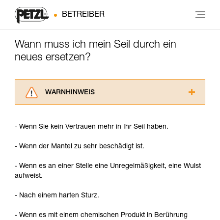
BETREIBER
Wann muss ich mein Seil durch ein
neues ersetzen?
WARNHINWEIS
Lesen Sie die Gebrauchsanweisungen der
Produkte, um die es in diesem Tech Tipp geht,
- Wenn Sie kein Vertrauen mehr in Ihr Seil haben.
aufmerksam durch, bevor Sie diesen zu Rate
ziehen. Um diese Zusatzinformationen
- Wenn der Mantel zu sehr beschädigt ist.
verstehen zu können, müssen Sie zuerst die in
der Gebrauchsanweisung enthaltenen
- Wenn es an einer Stelle eine Unregelmäßigkeit, eine Wulst
Informationen richtig verstanden haben.
aufweist.
Die Beherrschung dieser Techniken setzt eine
entsprechende Ausbildung und ein spezielles
- Nach einem harten Sturz.
Training voraus. Prüfen Sie zusammen mit
einem Profi, ob Sie in der Lage sind, den
- Wenn es mit einem chemischen Produkt in Berührung
Vorgang alleine sicher zu wiederholen, bevor