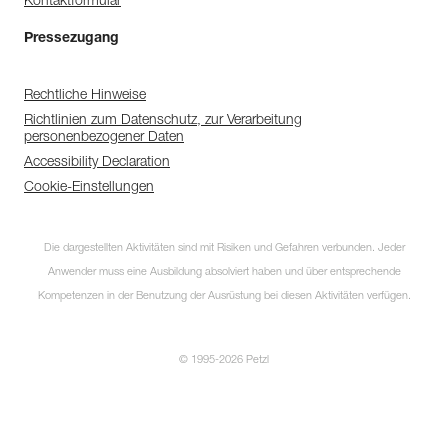
Kontaktformular
Pressezugang
Rechtliche Hinweise
Richtlinien zum Datenschutz, zur Verarbeitung
personenbezogener Daten
Accessibility Declaration
Cookie-Einstellungen
Die dargestellten Aktivitäten sind mit Risiken und Gefahren verbunden. Jeder
Anwender muss eine Ausbildung absolviert haben und über entsprechende
Kompetenzen in der Benutzung der Ausrüstung bei diesen Aktivitäten verfügen.
© 1995-2026 Petzl