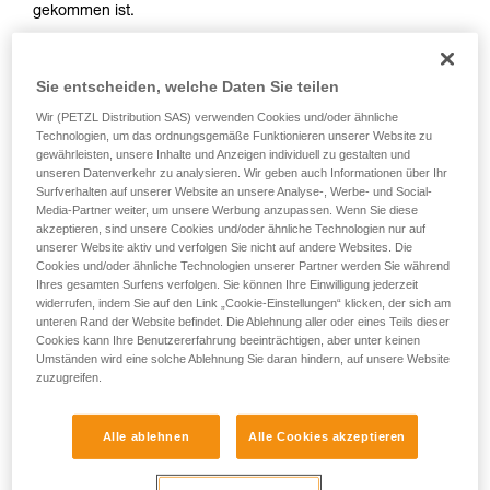
gekommen ist.
Sie ihn eigenständig durchführen.
Wir geben Beispiele für die mit Ihrer Aktivität
- Wenn es älter als 10 Jahre ist.
verbundenen Techniken. Möglicherweise gibt es
noch andere Techniken, die hier nicht
Sie entscheiden, welche Daten Sie teilen
beschrieben werden.
Wir (PETZL Distribution SAS) verwenden Cookies und/oder ähnliche
Technologien, um das ordnungsgemäße Funktionieren unserer Website zu
gewährleisten, unsere Inhalte und Anzeigen individuell zu gestalten und
unseren Datenverkehr zu analysieren. Wir geben auch Informationen über Ihr
Surfverhalten auf unserer Website an unsere Analyse-, Werbe- und Social-
Media-Partner weiter, um unsere Werbung anzupassen. Wenn Sie diese
akzeptieren, sind unsere Cookies und/oder ähnliche Technologien nur auf
unserer Website aktiv und verfolgen Sie nicht auf andere Websites. Die
Cookies und/oder ähnliche Technologien unserer Partner werden Sie während
Ihres gesamten Surfens verfolgen. Sie können Ihre Einwilligung jederzeit
widerrufen, indem Sie auf den Link „Cookie-Einstellungen“ klicken, der sich am
unteren Rand der Website befindet. Die Ablehnung aller oder eines Teils dieser
Cookies kann Ihre Benutzererfahrung beeinträchtigen, aber unter keinen
Umständen wird eine solche Ablehnung Sie daran hindern, auf unsere Website
zuzugreifen.
Alle ablehnen
Alle Cookies akzeptieren