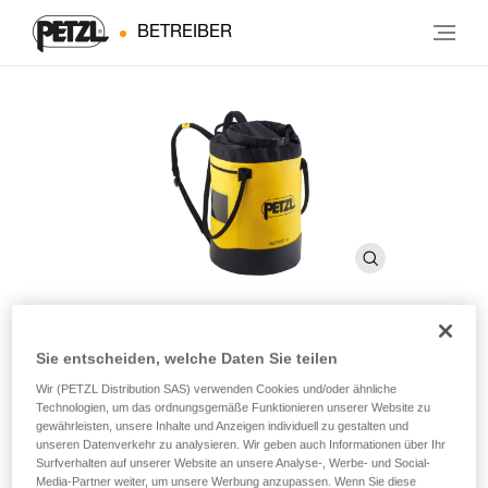
BETREIBER
Sie entscheiden, welche Daten Sie teilen
BUCKET 45
Wir (PETZL Distribution SAS) verwenden Cookies und/oder ähnliche
Technologien, um das ordnungsgemäße Funktionieren unserer Website zu
gewährleisten, unsere Inhalte und Anzeigen individuell zu gestalten und
Standfester Seilsack. 45 Liter
unseren Datenverkehr zu analysieren. Wir geben auch Informationen über Ihr
Surfverhalten auf unserer Website an unsere Analyse-, Werbe- und Social-
Der einfache, robuste Seilsack BUCKET 45 ermöglicht, bis
Media-Partner weiter, um unsere Werbung anzupassen. Wenn Sie diese