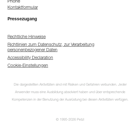
Phone
Kontaktformular
Pressezugang
Rechtliche Hinweise
Richtlinien zum Datenschutz, zur Verarbeitung
personenbezogener Daten
Accessibility Declaration
Cookie-Einstellungen
Die dargestellten Aktivitäten sind mit Risiken und Gefahren verbunden. Jeder
Anwender muss eine Ausbildung absolviert haben und über entsprechende
Kompetenzen in der Benutzung der Ausrüstung bei diesen Aktivitäten verfügen.
© 1995-2026 Petzl