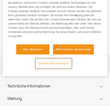
zu 190 Meter Seil mit einem Durchmesser von 11 mm zu
akzeptieren, sind unsere Cookies und/oder ähnliche Technologien nur auf
verstauen. Er ist standfest und behält seine Form, selbst
unserer Website aktiv und verfolgen Sie nicht auf andere Websites. Die
wenn er leer ist, um den Zugriff auf den Innenbereich zu
Cookies und/oder ähnliche Technologien unserer Partner werden Sie während
Ihres gesamten Surfens verfolgen. Sie können Ihre Einwilligung jederzeit
erleichtern. Er verfügt über gepolsterte Schulterriemen für
widerrufen, indem Sie auf den Link „Cookie-Einstellungen“ klicken, der sich am
komfortables Tragen, ein Außenfach zum Verstauen
unteren Rand der Website befindet. Die Ablehnung aller oder eines Teils dieser
persönlicher Wertsachen und ein personalisierbares ID-Feld
Cookies kann Ihre Benutzererfahrung beeinträchtigen, aber unter keinen
zum schnellen Identifizieren des Inhalts. Die Konstruktion
Umständen wird eine solche Ablehnung Sie daran hindern, auf unsere Website
aus TPU-Plane ist für den regelmäßigen bis intensiven
zuzugreifen.
Gebrauch geeignet. Der Seilsack ist in drei Farben erhältlich:
Gelb, Rot und Schwarz.
Alle ablehnen
Alle Cookies akzeptieren
Leistungsverzeichnis
Cookie-Einstellungen
Standfester Seilsack:
Technische Spezifikationen
- Das Volumen von 45 Litern ermöglicht, bis zu 190 Meter
Seil mit einem Durchmesser von 11 mm zu verstauen.
Volumen: 45 Liter
Technische Informationen
- An den zwei Schlaufen im Inneren des Sacks können die
Abmessungen: 47 cm (Höhe) x 35 cm (Durchmesser
beiden Seilenden zur schnellen Identifizierung des Seils
Häufige Fragen
innen)
befestigt werden.
Wartung
Häufige Fragen
- Vier Schlaufen im Inneren des Sacks ermöglichen das
Maximale Last: 50 kg (nach dem Protokoll der Norm EN
Befestigen von Material oder einer TOOLBAG-
ISO 21898:2006)
See all technical content