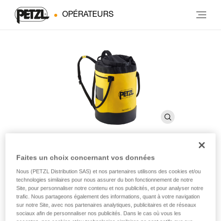
OPÉRATEURS
Faites un choix concernant vos données
BUCKET 45
Nous (PETZL Distribution SAS) et nos partenaires utilisons des cookies et/ou
technologies similaires pour nous assurer du bon fonctionnement de notre
Site, pour personnaliser notre contenu et nos publicités, et pour analyser notre
Sac auto-portant. 45 litres
trafic. Nous partageons également des informations, quant à votre navigation
sur notre Site, avec nos partenaires analytiques, publicitaires et de réseaux
Simple et robuste, le sac à corde BUCKET 45 permet de
sociaux afin de personnaliser nos publicités. Dans le cas où vous les