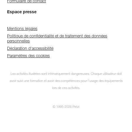
Formulaire de contact
Espace presse
Mentions légales
Politique de confidentialité et de traitement des données
personnelles
Déclaration d'accessibilité
Paramètres des cookies
Les activités illustrées sont intrinsèquement dangereuses. Chaque utilisateur doit
avoir suivi une formation et avoir des compétences pour l’usage des équipements
lors de ces activités.
© 1995-2026 Petzl