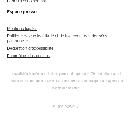
Formulaire de contact
Espace presse
Mentions légales
Politique de confidentialité et de traitement des données
personnelles
Déclaration d'accessibilité
Paramètres des cookies
Les activités illustrées sont intrinsèquement dangereuses. Chaque utilisateur doit
avoir suivi une formation et avoir des compétences pour l’usage des équipements
lors de ces activités.
© 1995-2026 Petzl