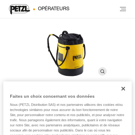
OPÉRATEURS
Faites un choix concernant vos données
BUCKET 45
Nous (PETZL Distribution SAS) et nos partenaires utilisons des cookies et/ou
technologies similaires pour nous assurer du bon fonctionnement de notre
Site, pour personnaliser notre contenu et nos publicités, et pour analyser notre
Sac auto-portant. 45 litres
trafic. Nous partageons également des informations, quant à votre navigation
sur notre Site, avec nos partenaires analytiques, publicitaires et de réseaux
Simple et robuste, le sac à corde BUCKET 45 permet de
sociaux afin de personnaliser nos publicités. Dans le cas où vous les