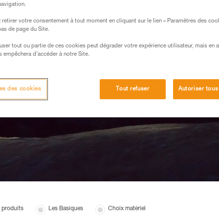
navigation.
retirer votre consentement à tout moment en cliquant sur le lien « Paramètres des coo
 bas de page du Site.
efuser tout ou partie de ces cookies peut dégrader votre expérience utilisateur, mais en 
s empêchera d’accéder à notre Site.
es des cookies
Tout refuser
Autoriser tous
 produits
Les Basiques
Choix matériel