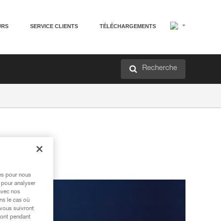
URS
SERVICE CLIENTS
TÉLÉCHARGEMENTS
Recherche
res pour nous
 pour analyser
avec nos
ns le cas où
 vous suivront
ront pendant