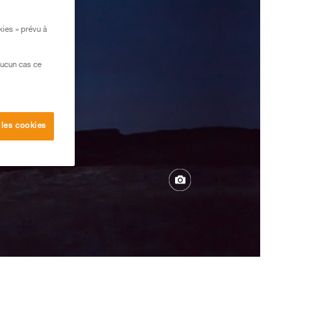
kies » prévu à
aucun cas ce
 les cookies