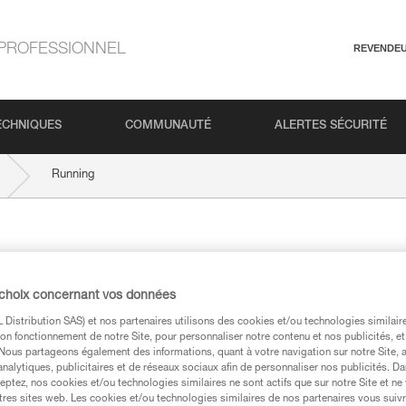
PROFESSIONNEL
REVENDE
ECHNIQUES
COMMUNAUTÉ
ALERTES SÉCURITÉ
Running
 choix concernant vos données
Distribution SAS) et nos partenaires utilisons des cookies et/ou technologies similai
on fonctionnement de notre Site, pour personnaliser notre contenu et nos publicités, et
. Nous partageons également des informations, quant à votre navigation sur notre Site, 
analytiques, publicitaires et de réseaux sociaux afin de personnaliser nos publicités. Da
eptez, nos cookies et/ou technologies similaires ne sont actifs que sur notre Site et ne
tres sites web. Les cookies et/ou technologies similaires de nos partenaires vous suiv