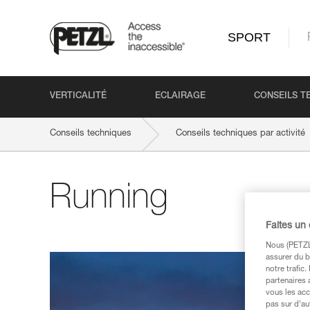
SPORT
VERTICALITÉ
ECLAIRAGE
CONSEILS T
Conseils techniques
Conseils techniques par activité
Running
Faites un
Nous (PETZL 
assurer du b
notre trafic
partenaires 
vous les acc
pas sur d’au