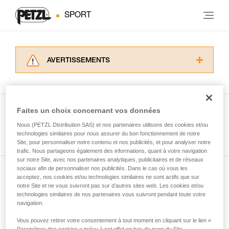
SPORT
AVERTISSEMENTS
Lisez attentivement les notices techniques des
produits utilisés dans ce conseil avant de le
consulter. Vous devez avoir compris les
informations de la notice technique pour
Faites un choix concernant vos données
pouvoir comprendre ce complément
Nous (PETZL Distribution SAS) et nos partenaires utilisons des cookies et/ou
Voir tous les conseils
d’informations.
technologies similaires pour nous assurer du bon fonctionnement de notre
Maîtriser ces techniques nécessite une
Site, pour personnaliser notre contenu et nos publicités, et pour analyser notre
formation et un entraînement spécifique. Validez
trafic. Nous partageons également des informations, quant à votre navigation
sur notre Site, avec nos partenaires analytiques, publicitaires et de réseaux
avec un professionnel votre capacité à refaire
sociaux afin de personnaliser nos publicités. Dans le cas où vous les
la manipulation, seul, en toute sécurité, avant
acceptez, nos cookies et/ou technologies similaires ne sont actifs que sur
Abonnez-vous à la newsletter
de la reproduire en autonomie.
notre Site et ne vous suivront pas sur d’autres sites web. Les cookies et/ou
Nous donnons des exemples de techniques
technologies similaires de nos partenaires vous suivront pendant toute votre
et restez connecté à notre actualité
liées à votre activité. Il peut en exister d’autres
navigation.
que nous ne décrivons pas ici.
Vous pouvez retirer votre consentement à tout moment en cliquant sur le lien «
Email *