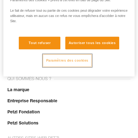
Paramètres des cookies » prévu à cet effet en bas de page du Site.
Le fait de refuser tout ou partie de ces cookies peut dégrader votre expérience
utilisateur, mais en aucun cas ce refus ne vous empêchera d’accéder à notre
Site.
Tout refuser
Autoriser tous les cookies
Rejoignez la communauté !
Paramètres des cookies
QUI SOMMES-NOUS ?
La marque
Entreprise Responsable
Petzl Fondation
Petzl Solutions