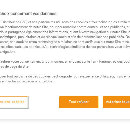
s des produits utilisés dans ce conseil avant de le
 choix concernant vos données
formations de la notice technique pour pouvoir
.
Distribution SAS) et nos partenaires utilisons des cookies et/ou technologies similai
on fonctionnement de notre Site, pour personnaliser notre contenu et nos publicités, et
ormation et un entraînement spécifique. Validez avec
. Nous partageons également des informations, quant à votre navigation sur notre Site, 
 manipulation, seul, en toute sécurité, avant de la
analytiques, publicitaires et de réseaux sociaux afin de personnaliser nos publicités. Da
eptez, nos cookies et/ou technologies similaires ne sont actifs que sur notre Site et ne
tres sites web. Les cookies et/ou technologies similaires de nos partenaires vous suiv
iées à votre activité. Il peut en exister d’autres que
navigation.
retirer votre consentement à tout moment en cliquant sur le lien « Paramètres des coo
 bas de page du Site.
staller un système de freinage qui permettra de retenir la charge
efuser tout ou partie de ces cookies peut dégrader votre expérience utilisateur, mais en 
en mode "poulie simple", un REVERSO au harnais est une bon
s empêchera d’accéder à notre Site.
harnais
es des cookies
Tout refuser
Autoriser tous