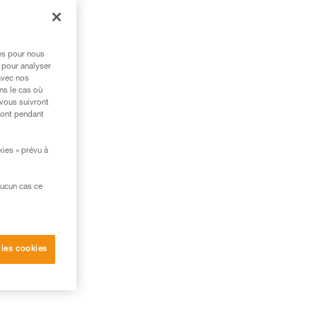
res pour nous
 pour analyser
avec nos
ns le cas où
 vous suivront
ront pendant
kies » prévu à
 et
aucun cas ce
ne
 les cookies