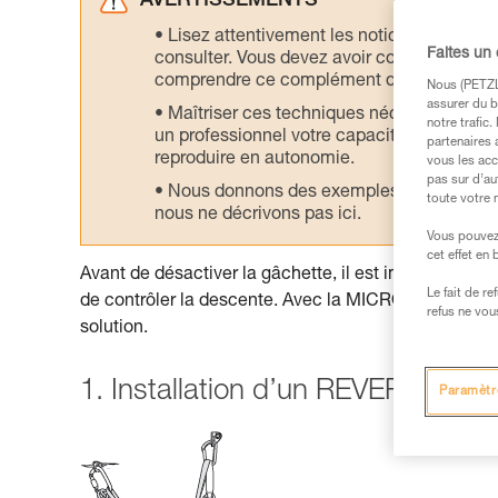
AVERTISSEMENTS
Lisez attentivement les notices technique
Faites un
consulter. Vous devez avoir compris les in
comprendre ce complément d’informations
Nous (PETZL 
assurer du b
Maîtriser ces techniques nécessite une f
notre trafic
un professionnel votre capacité à refaire la
partenaires 
reproduire en autonomie.
vous les acc
pas sur d’au
Nous donnons des exemples de techniques l
toute votre 
nous ne décrivons pas ici.
Vous pouvez 
cet effet en
Avant de désactiver la gâchette, il est impératif d’in
Le fait de r
de contrôler la descente. Avec la MICRO TRAXION 
refus ne vou
solution.
1. Installation d’un REVERSO au 
Paramètr