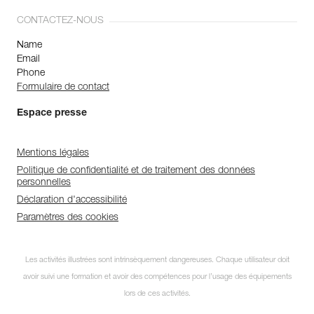
CONTACTEZ-NOUS
Name
Email
Phone
Formulaire de contact
Espace presse
Mentions légales
Politique de confidentialité et de traitement des données
personnelles
Déclaration d'accessibilité
Paramètres des cookies
Les activités illustrées sont intrinsèquement dangereuses. Chaque utilisateur doit
avoir suivi une formation et avoir des compétences pour l’usage des équipements
lors de ces activités.