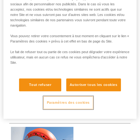
sociaux afin de personnaliser nos publicités. Dans le cas où vous les
acceptez, nos cookies et/ou technologies similaires ne sont actifs que sur
notre Site et ne vous suivront pas sur d’autres sites web. Les cookies et/ou
technologies similaires de nos partenaires vous suivront pendant toute votre
navigation.
Vous pouvez retirer votre consentement à tout moment en cliquant sur le lien «
Paramètres des cookies » prévu à cet effet en bas de page du Site.
Le fait de refuser tout ou partie de ces cookies peut dégrader votre expérience
utilisateur, mais en aucun cas ce refus ne vous empêchera d’accéder à notre
Site.
VIZIR
La visière VIZIR assure la protection des yeux contre les
Tout refuser
Autoriser tous les cookies
risques de projection. Elle s’installe facilement sur les
casques VERTEX et STRATO (versions à partir de 2019),
Paramètres des cookies
grâce au système d'attache EASYCLIP.
Elle bénéﬁcie également de traitements anti-rayures et anti-
buée.