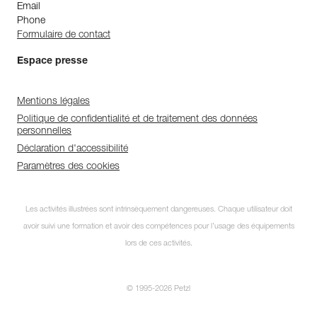
Email
Phone
Formulaire de contact
Espace presse
Mentions légales
Politique de confidentialité et de traitement des données
personnelles
Déclaration d'accessibilité
Paramètres des cookies
Les activités illustrées sont intrinsèquement dangereuses. Chaque utilisateur doit
avoir suivi une formation et avoir des compétences pour l’usage des équipements
lors de ces activités.
© 1995-2026 Petzl