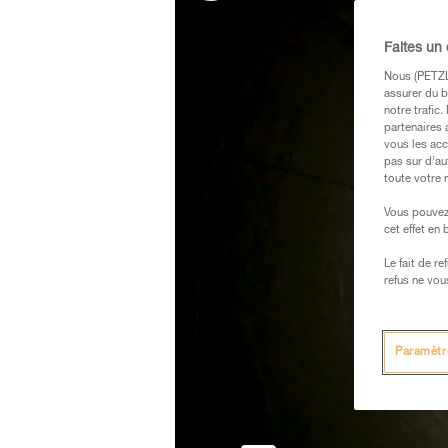
Faites un
Nous (PETZL 
assurer du b
notre trafic
partenaires 
vous les acc
pas sur d’au
toute votre 
Vous pouvez 
cet effet en
Le fait de r
refus ne vou
Paramètr