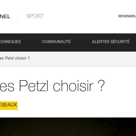
NEL
SPORT
REVENDE
ECHNIQUES
COMMUNAUTÉ
ALERTES SÉCURITÉ
es Petzl choisir ?
es Petzl choisir ?
ÉSEAUX