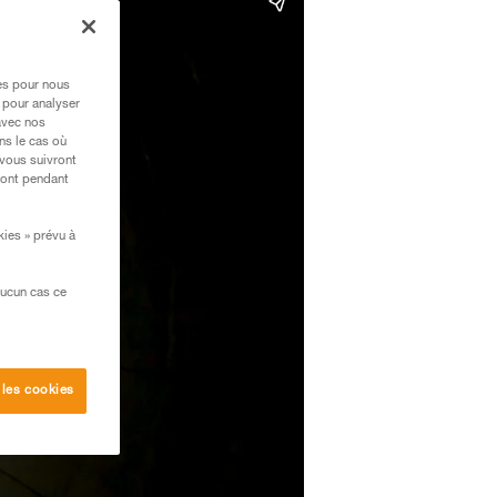
res pour nous
 pour analyser
avec nos
ns le cas où
 vous suivront
ront pendant
kies » prévu à
aucun cas ce
 les cookies