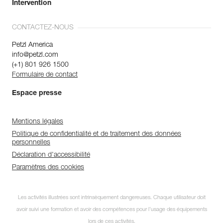
Intervention
CONTACTEZ-NOUS
Petzl America
info@petzl.com
(+1) 801 926 1500
Formulaire de contact
Espace presse
Mentions légales
Politique de confidentialité et de traitement des données
personnelles
Déclaration d'accessibilité
Paramètres des cookies
Les activités illustrées sont intrinsèquement dangereuses. Chaque utilisateur doit
avoir suivi une formation et avoir des compétences pour l’usage des équipements
lors de ces activités.