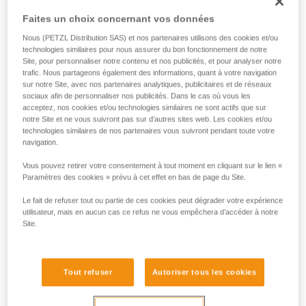
La visière d'élagage VIZEN MESH protège contre les
projections d'éclats de bois et de copeaux. Ultra-
Faites un choix concernant vos données
enveloppante, elle offre une protection complète du visage,
Nous (PETZL Distribution SAS) et nos partenaires utilisons des cookies et/ou
tout en garantissant une bonne visibilité. La visière s’installe
technologies similaires pour nous assurer du bon fonctionnement de notre
facilement sur les casques VERTEX et STRATO, grâce au
Site, pour personnaliser notre contenu et nos publicités, et pour analyser notre
système d'attache EASYCLIP.
trafic. Nous partageons également des informations, quant à votre navigation
sur notre Site, avec nos partenaires analytiques, publicitaires et de réseaux
sociaux afin de personnaliser nos publicités. Dans le cas où vous les
acceptez, nos cookies et/ou technologies similaires ne sont actifs que sur
Achetez en ligne
notre Site et ne vous suivront pas sur d’autres sites web. Les cookies et/ou
technologies similaires de nos partenaires vous suivront pendant toute votre
navigation.
Accessoires casques
Vous pouvez retirer votre consentement à tout moment en cliquant sur le lien «
Paramètres des cookies » prévu à cet effet en bas de page du Site.
Le fait de refuser tout ou partie de ces cookies peut dégrader votre expérience
utilisateur, mais en aucun cas ce refus ne vous empêchera d’accéder à notre
Site.
Tout refuser
Autoriser tous les cookies