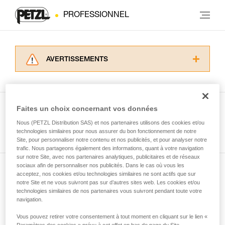
PROFESSIONNEL
AVERTISSEMENTS
Lisez attentivement les notices techniques des
produits utilisés dans ce conseil avant de le
consulter. Vous devez avoir compris les
informations de la notice technique pour
Faites un choix concernant vos données
pouvoir comprendre ce complément
Nous (PETZL Distribution SAS) et nos partenaires utilisons des cookies et/ou
Voir tous les conseils
d’informations.
technologies similaires pour nous assurer du bon fonctionnement de notre
Maîtriser ces techniques nécessite une
Site, pour personnaliser notre contenu et nos publicités, et pour analyser notre
formation et un entraînement spécifique. Validez
trafic. Nous partageons également des informations, quant à votre navigation
sur notre Site, avec nos partenaires analytiques, publicitaires et de réseaux
avec un professionnel votre capacité à refaire
sociaux afin de personnaliser nos publicités. Dans le cas où vous les
la manipulation, seul, en toute sécurité, avant
acceptez, nos cookies et/ou technologies similaires ne sont actifs que sur
Abonnez-vous à la newsletter
de la reproduire en autonomie.
notre Site et ne vous suivront pas sur d’autres sites web. Les cookies et/ou
Nous donnons des exemples de techniques
technologies similaires de nos partenaires vous suivront pendant toute votre
et restez connecté à notre actualité
liées à votre activité. Il peut en exister d’autres
navigation.
que nous ne décrivons pas ici.
Vous pouvez retirer votre consentement à tout moment en cliquant sur le lien «
Email *