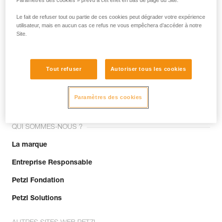
Paramètres des cookies » prévu à cet effet en bas de page du Site.
Le fait de refuser tout ou partie de ces cookies peut dégrader votre expérience
utilisateur, mais en aucun cas ce refus ne vous empêchera d’accéder à notre
Site.
Tout refuser
Autoriser tous les cookies
Rejoignez la communauté !
Paramètres des cookies
QUI SOMMES-NOUS ?
La marque
Entreprise Responsable
Petzl Fondation
Petzl Solutions