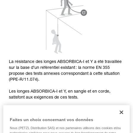
pouvoir comprendre ce complément
d’informations.
Maîtriser ces techniques nécessite une
formation et un entraînement spécifique. Validez
avec un professionnel votre capacité à refaire
la manipulation, seul, en toute sécurité, avant
de la reproduire en autonomie.
Nous donnons des exemples de techniques
liées à votre activité. Il peut en exister d’autres
que nous ne décrivons pas ici.
La résistance des longes ABSORBICA-I et Y a été travaillée
sur la base d’un référentiel existant : la norme EN 355
propose des tests annexes correspondant à cette situation
(PPE-R/11.074).
Les longes ABSORBICA-I et Y, en sangle et en corde,
satisfont aux exigences de ces tests.
Faites un choix concernant vos données
TEST DE CHUTE SUR ARÊTE DANS L’AXE
Nous (PETZL Distribution SAS) et nos partenaires utilisons des cookies et/ou
technologies similaires pour nous assurer du bon fonctionnement de notre