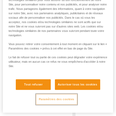
Site, pour personnaliser notre contenu et nos publicités, et pour analyser notre
Masse 140 kg.
trafic. Nous partageons également des informations, quant à votre navigation
Hauteur de chute 2 m.
sur notre Site, avec nos partenaires analytiques, publicitaires et de réseaux
Frottement de la longe sur une arête métallique de rayon 0,5
sociaux afin de personnaliser nos publicités. Dans le cas où vous les
mm.
acceptez, nos cookies et/ou technologies similaires ne sont actifs que sur
Exigence : la longe ne doit pas être sectionnée.
notre Site et ne vous suivront pas sur d’autres sites web. Les cookies et/ou
technologies similaires de nos partenaires vous suivront pendant toute votre
navigation.
Vous pouvez retirer votre consentement à tout moment en cliquant sur le lien «
Paramètres des cookies » prévu à cet effet en bas de page du Site.
Le fait de refuser tout ou partie de ces cookies peut dégrader votre expérience
utilisateur, mais en aucun cas ce refus ne vous empêchera d’accéder à notre
Site.
Tout refuser
Autoriser tous les cookies
Paramètres des cookies