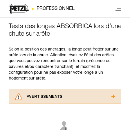
PROFESSIONNEL
Tests des longes ABSORBICA lors d’une
chute sur arête
Selon la position des ancrages, la longe peut frotter sur une
arête lors de la chute. Attention, évaluez l’état des arêtes
que vous pouvez rencontrer sur le terrain (présence de
bavures et/ou caractère tranchant), et modifiez la
configuration pour ne pas exposer votre longe à un
frottement sur arête.
AVERTISSEMENTS
Lisez attentivement les notices techniques des
produits utilisés dans ce conseil avant de le
consulter. Vous devez avoir compris les
informations de la notice technique pour