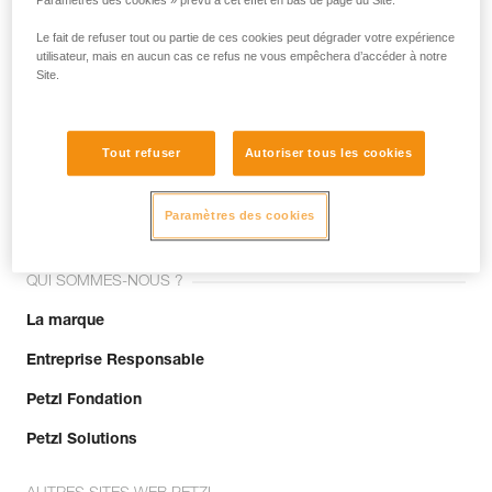
Paramètres des cookies » prévu à cet effet en bas de page du Site.
Le fait de refuser tout ou partie de ces cookies peut dégrader votre expérience
utilisateur, mais en aucun cas ce refus ne vous empêchera d’accéder à notre
Site.
Tout refuser
Autoriser tous les cookies
Rejoignez la communauté !
Paramètres des cookies
QUI SOMMES-NOUS ?
La marque
Entreprise Responsable
Petzl Fondation
Petzl Solutions