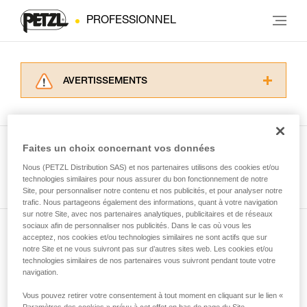
PROFESSIONNEL
AVERTISSEMENTS
Lisez attentivement les notices techniques des
produits utilisés dans ce conseil avant de le
consulter. Vous devez avoir compris les
informations de la notice technique pour
Faites un choix concernant vos données
pouvoir comprendre ce complément
Nous (PETZL Distribution SAS) et nos partenaires utilisons des cookies et/ou
Voir tous les conseils
d’informations.
technologies similaires pour nous assurer du bon fonctionnement de notre
Maîtriser ces techniques nécessite une
Site, pour personnaliser notre contenu et nos publicités, et pour analyser notre
formation et un entraînement spécifique. Validez
trafic. Nous partageons également des informations, quant à votre navigation
sur notre Site, avec nos partenaires analytiques, publicitaires et de réseaux
avec un professionnel votre capacité à refaire
sociaux afin de personnaliser nos publicités. Dans le cas où vous les
la manipulation, seul, en toute sécurité, avant
acceptez, nos cookies et/ou technologies similaires ne sont actifs que sur
Abonnez-vous à la newsletter
de la reproduire en autonomie.
notre Site et ne vous suivront pas sur d’autres sites web. Les cookies et/ou
Nous donnons des exemples de techniques
technologies similaires de nos partenaires vous suivront pendant toute votre
et restez connecté à notre actualité
liées à votre activité. Il peut en exister d’autres
navigation.
que nous ne décrivons pas ici.
Vous pouvez retirer votre consentement à tout moment en cliquant sur le lien «
Email *