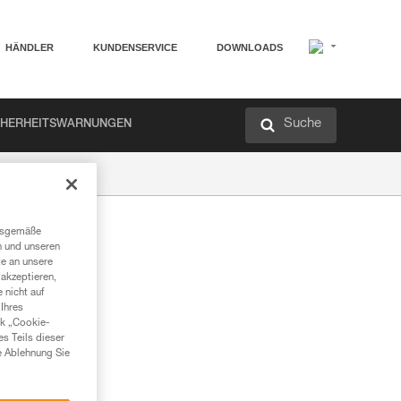
HÄNDLER
KUNDENSERVICE
DOWNLOADS
Suche
CHERHEITSWARNUNGEN
ngsgemäße
n und unseren
te an unsere
akzeptieren,
 nicht auf
Ihres
nk „Cookie-
es Teils dieser
e Ablehnung Sie