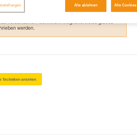
 eine entsprechende Ausbildung und ein spezielles
instellungen
Alle ablehnen
Alle Cookies
inem Profi, ob Sie in der Lage sind, den Vorgang
n eigenständig durchführen.
ivität verbundenen Techniken. Möglicherweise gibt es
chrieben werden.
le Techniken ansehen