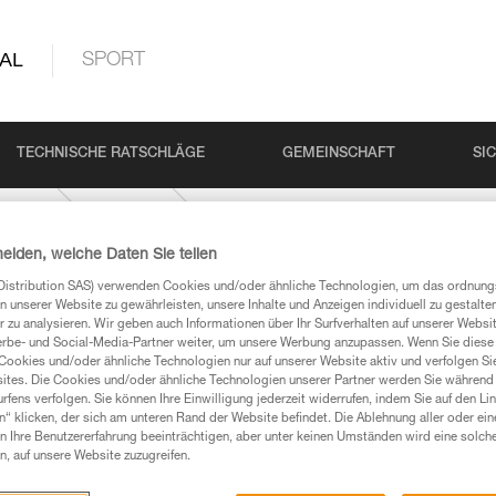
AL
SPORT
TECHNISCHE RATSCHLÄGE
GEMEINSCHAFT
SI
rodukt
ARIA-1
heiden, welche Daten Sie teilen
Distribution SAS) verwenden Cookies und/oder ähnliche Technologien, um das ordnu
n unserer Website zu gewährleisten, unsere Inhalte und Anzeigen individuell zu gestalte
 zu analysieren. Wir geben auch Informationen über Ihr Surfverhalten auf unserer Websi
erbe- und Social-Media-Partner weiter, um unsere Werbung anzupassen. Wenn Sie diese 
Cookies und/oder ähnliche Technologien nur auf unserer Website aktiv und verfolgen Sie
ites. Die Cookies und/oder ähnliche Technologien unserer Partner werden Sie während 
Produkte, um die es in diesem Tech Tipp geht,
fens verfolgen. Sie können Ihre Einwilligung jederzeit widerrufen, indem Sie auf den Li
n“ klicken, der sich am unteren Rand der Website befindet. Die Ablehnung aller oder ein
te ziehen. Um diese Zusatzinformationen verstehen zu
 Ihre Benutzererfahrung beeinträchtigen, aber unter keinen Umständen wird eine solch
auchsanweisung enthaltenen Informationen richtig
n, auf unsere Website zuzugreifen.