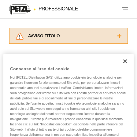
PROFESSIONALE
AVVISO TITOLO
Leggere attentamente le istruzioni tecniche dei
prodotti utilizzati in questo consiglio prima di
consultarlo. Dovete aver compreso le
informazioni dell’istruzione tecnica per poter
Consenso all'uso dei cookie
capire queste ulteriori informazioni.
Guarda tutti i consigli tecnici
Noi (PETZL Distribution SAS) utilizziamo cookie e/o tecnologie analoghe per
La padronanza di queste tecniche richiede una
garantire il corretto funzionamento del Sito web, per personalizzare i nostri
formazione ed un addestramento specifico.
contenuti e annunci e analizzare il traffico. Condividiamo, inoltre, informazioni
Verificate con un professionista la vostra
sulla navigazione dell’utente sul Sito web con i nostri partner di servizi di analisi
capacità di rifare la manovra, da soli, in piena
dei dati, pubblicitari e di social media al fine di personalizzare le nostre
sicurezza, prima di riprodurla autonomamente.
pubblicità. Se l’utente accetta, i nostri cookie e/o tecnologie analoghe saranno
Iscriviti alla newsletter
Forniamo esempi di tecniche relative alla vostra
attivi solo sul Sito web e non seguiranno l’utente su altri siti. I cookie e/o
tecnologie analoghe dei nostri partner seguiranno l’utente durante la
attività. Ne possono esistere altre che non
navigazione. L’utente può revocare il proprio consenso in qualsiasi momento
e rimani connesso alle nostre novità
vengono qui descritte.
facendo clic sul link “Impostazioni cookie”, disponibile nella parte inferiore del
Sito web. Il rifiuto di tutti o parte di tali cookie potrebbe compromettere
l’esperienza dell’utente, ma in nessun caso tale rifiuto impedirà all’utente di
E-mail *