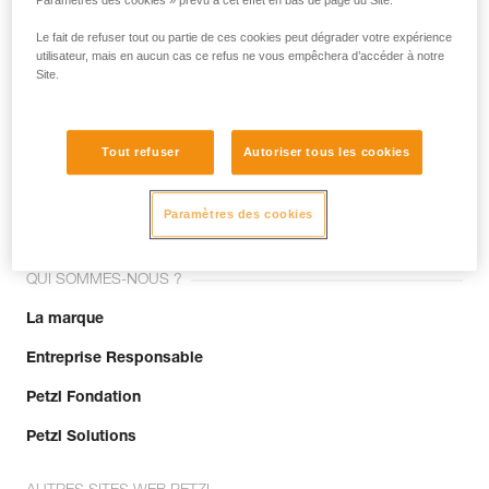
Paramètres des cookies » prévu à cet effet en bas de page du Site.
Le fait de refuser tout ou partie de ces cookies peut dégrader votre expérience
utilisateur, mais en aucun cas ce refus ne vous empêchera d’accéder à notre
Site.
Tout refuser
Autoriser tous les cookies
Rejoignez la communauté !
Paramètres des cookies
QUI SOMMES-NOUS ?
La marque
Entreprise Responsable
Petzl Fondation
Petzl Solutions