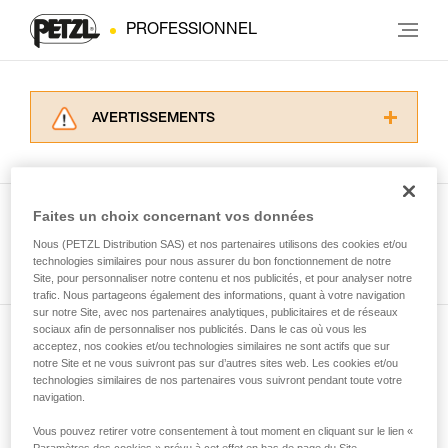
PROFESSIONNEL
AVERTISSEMENTS
Lisez attentivement les notices techniques des
produits utilisés dans ce conseil avant de le
consulter. Vous devez avoir compris les
informations de la notice technique pour
Faites un choix concernant vos données
pouvoir comprendre ce complément
Nous (PETZL Distribution SAS) et nos partenaires utilisons des cookies et/ou
Voir tous les conseils
d’informations.
technologies similaires pour nous assurer du bon fonctionnement de notre
Maîtriser ces techniques nécessite une
Site, pour personnaliser notre contenu et nos publicités, et pour analyser notre
formation et un entraînement spécifique. Validez
trafic. Nous partageons également des informations, quant à votre navigation
sur notre Site, avec nos partenaires analytiques, publicitaires et de réseaux
avec un professionnel votre capacité à refaire
sociaux afin de personnaliser nos publicités. Dans le cas où vous les
la manipulation, seul, en toute sécurité, avant
acceptez, nos cookies et/ou technologies similaires ne sont actifs que sur
Abonnez-vous à la newsletter
de la reproduire en autonomie.
notre Site et ne vous suivront pas sur d’autres sites web. Les cookies et/ou
Nous donnons des exemples de techniques
technologies similaires de nos partenaires vous suivront pendant toute votre
et restez connecté à notre actualité
liées à votre activité. Il peut en exister d’autres
navigation.
que nous ne décrivons pas ici.
Vous pouvez retirer votre consentement à tout moment en cliquant sur le lien «
Email *