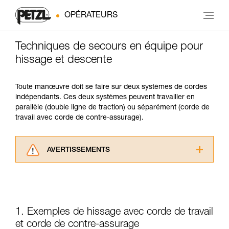
OPÉRATEURS
Techniques de secours en équipe pour
hissage et descente
Toute manœuvre doit se faire sur deux systèmes de cordes
indépendants. Ces deux systèmes peuvent travailler en
parallèle (double ligne de traction) ou séparément (corde de
travail avec corde de contre-assurage).
AVERTISSEMENTS
Lisez attentivement les notices techniques des
produits utilisés dans ce conseil avant de le
consulter. Vous devez avoir compris les
informations de la notice technique pour
pouvoir comprendre ce complément
1. Exemples de hissage avec corde de travail
d’informations.
et corde de contre-assurage