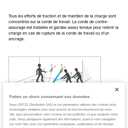
Maîtriser ces techniques nécessite une
formation et un entraînement spécifique. Validez
avec un professionnel votre capacité à refaire
Tous les efforts de traction et de maintien de la charge sont
la manipulation, seul, en toute sécurité, avant
concentrés sur la corde de travail. La corde de contre-
de la reproduire en autonomie.
assurage est installée et gardée assez tendue pour retenir la
Nous donnons des exemples de techniques
charge en cas de rupture de la corde de travail ou d’un
liées à votre activité. Il peut en exister d’autres
ancrage.
que nous ne décrivons pas ici.
Faites un choix concernant vos données
Nous (PETZL Distribution SAS) et nos partenaires utilisons des cookies et/ou
technologies similaires pour nous assurer du bon fonctionnement de notre
Site, pour personnaliser notre contenu et nos publicités, et pour analyser notre
trafic. Nous partageons également des informations, quant à votre navigation
sur notre Site, avec nos partenaires analytiques, publicitaires et de réseaux