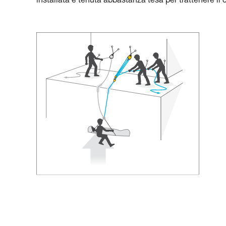
installata e tenuta abbastanza tesa per trattenere il 