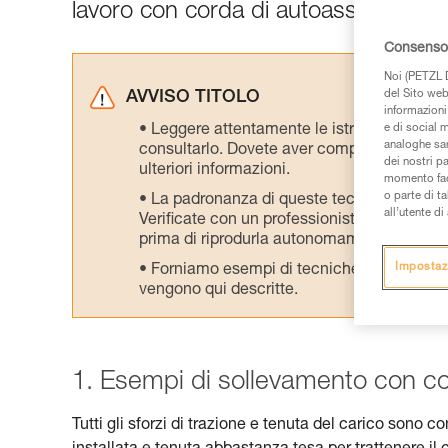
lavoro con corda di autoassicurazion
Consenso 
Noi (PETZL D
del Sito web,
AVVISO TITOLO
informazioni 
Leggere attentamente le istruzioni tecniche
e di social m
analoghe sar
consultarlo. Dovete aver compreso le inform
dei nostri p
ulteriori informazioni.
momento facen
o parte di t
La padronanza di queste tecniche richie
all’utente d
Verificate con un professionista la vostra ca
prima di riprodurla autonomamente.
Impostaz
Forniamo esempi di tecniche relative alla 
vengono qui descritte.
1. Esempi di sollevamento con co
Tutti gli sforzi di trazione e tenuta del carico sono 