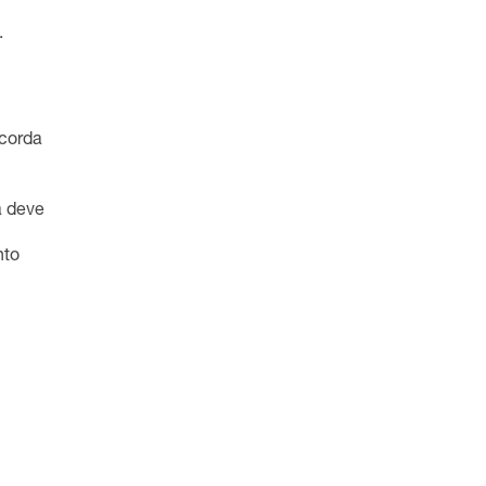
.
 corda
a deve
nto