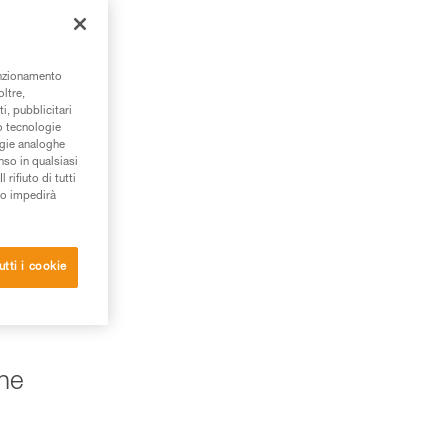
unzionamento
oltre,
i, pubblicitari
/o tecnologie
ogie analoghe
nso in qualsiasi
rifiuto di tutti
to impedirà
utti i cookie
one