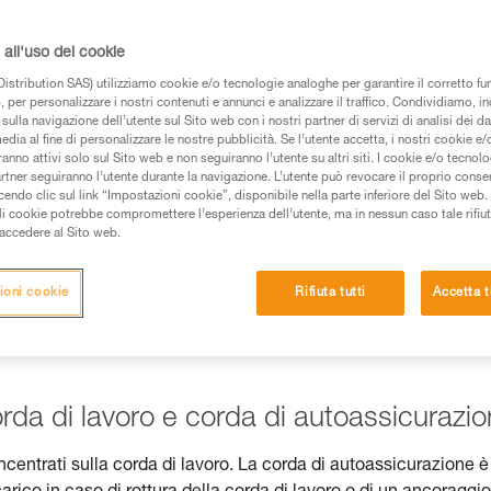
e).
all'uso dei cookie
istribution SAS) utilizziamo cookie e/o tecnologie analoghe per garantire il corretto f
 per personalizzare i nostri contenuti e annunci e analizzare il traffico. Condividiamo, in
sulla navigazione dell’utente sul Sito web con i nostri partner di servizi di analisi dei dat
 dei prodotti utilizzati in questo consiglio prima di
edia al fine di personalizzare le nostre pubblicità. Se l’utente accetta, i nostri cookie e
anno attivi solo sul Sito web e non seguiranno l’utente su altri siti. I cookie e/o tecnol
azioni dell’istruzione tecnica per poter capire queste
artner seguiranno l’utente durante la navigazione. L’utente può revocare il proprio conse
do clic sul link “Impostazioni cookie”, disponibile nella parte inferiore del Sito web. Il 
ali cookie potrebbe compromettere l’esperienza dell’utente, ma in nessun caso tale rifiu
de una formazione ed un addestramento specifico.
i accedere al Sito web.
pacità di rifare la manovra, da soli, in piena sicurezza,
ioni cookie
Rifiuta tutti
Accetta t
vostra attività. Ne possono esistere altre che non
rda di lavoro e corda di autoassicurazi
concentrati sulla corda di lavoro. La corda di autoassicurazione è