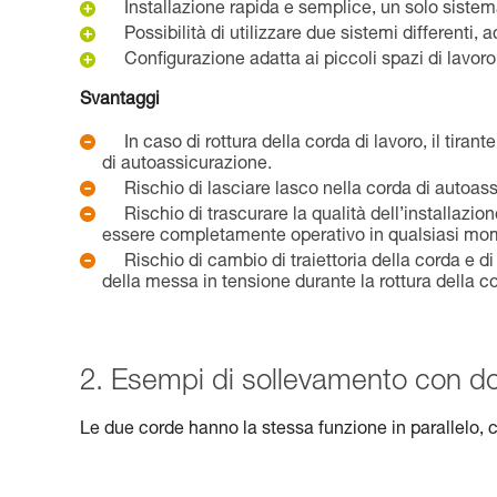
Installazione rapida e semplice, un solo siste
Possibilità di utilizzare due sistemi differenti
Configurazione adatta ai piccoli spazi di lavoro
Svantaggi
In caso di rottura della corda di lavoro, il tir
di autoassicurazione.
Rischio di lasciare lasco nella corda di autoas
Rischio di trascurare la qualità dell’installaz
essere completamente operativo in qualsiasi mo
Rischio di cambio di traiettoria della corda e d
della messa in tensione durante la rottura della co
2. Esempi di sollevamento con dop
Le due corde hanno la stessa funzione in parallelo, 