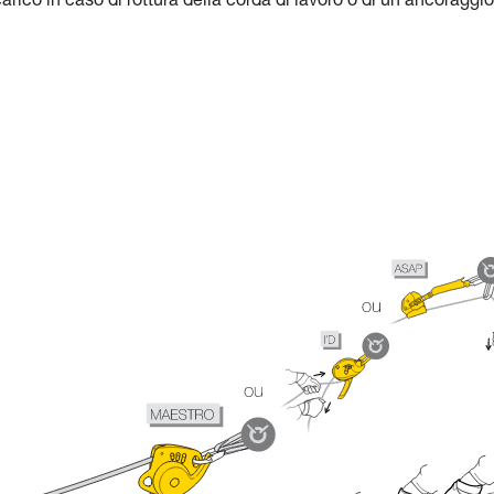
carico in caso di rottura della corda di lavoro o di un ancoraggio