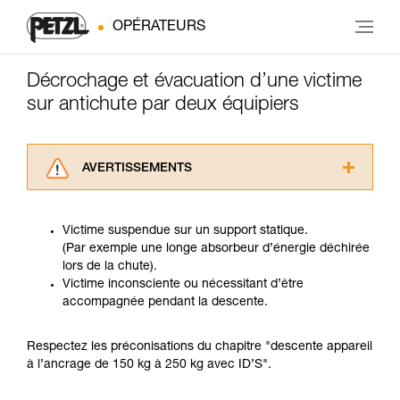
OPÉRATEURS
Décrochage et évacuation d’une victime
sur antichute par deux équipiers
AVERTISSEMENTS
Lisez attentivement les notices techniques des
produits utilisés dans ce conseil avant de le
Victime suspendue sur un support statique.
consulter. Vous devez avoir compris les
(Par exemple une longe absorbeur d’énergie déchirée
informations de la notice technique pour
lors de la chute).
pouvoir comprendre ce complément
Victime inconsciente ou nécessitant d’être
d’informations.
accompagnée pendant la descente.
Maîtriser ces techniques nécessite une
formation et un entraînement spécifique. Validez
avec un professionnel votre capacité à refaire
Respectez les préconisations du chapitre "descente appareil
la manipulation, seul, en toute sécurité, avant
à l’ancrage de 150 kg à 250 kg avec ID’S".
de la reproduire en autonomie.
Nous donnons des exemples de techniques