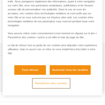
La sangle EXPRESS convient parfaitement pour le travail
trafic. Nous partageons également des informations, quant à votre navigation
sur notre Site, avec nos partenaires analytiques, publicitaires et de réseaux
des voies. Grâce à sa forme ergonomique, elle procure une
sociaux afin de personnaliser nos publicités. Dans le cas où vous les
excellente préhension. La protection de sangle STRING
acceptez, nos cookies et/ou technologies similaires ne sont actifs que sur
permet de stabiliser le mousqueton lors du clippage et de
notre Site et ne vous suivront pas sur d’autres sites web. Les cookies et/ou
protéger une partie de la sangle de l'usure. Elle est
technologies similaires de nos partenaires vous suivront pendant toute votre
disponible en trois longueurs (12, 17 et 25 cm) pour
navigation.
s'adapter à tous les usages et mieux gérer le tirage de la
Vous pouvez retirer votre consentement à tout moment en cliquant sur le lien «
corde.
Paramètres des cookies » prévu à cet effet en bas de page du Site.
Le fait de refuser tout ou partie de ces cookies peut dégrader votre expérience
Descriptif
utilisateur, mais en aucun cas ce refus ne vous empêchera d’accéder à notre
Site.
Sangle ergonomique, légère et durable :
Spécifications techniques
- forme ergonomique procurant une excellente
préhension,
Tout refuser
Autoriser tous les cookies
Matière(s): polyamide, élastomère thermoplastique
Informations techniques
- excellent rapport poids/performance,
Certification(s): CE EN 566, UIAA, UKCA
- adaptée aux usages intensifs.
Notice
Paramètres des cookies
Extrémité inférieure équipée d'un STRING pour stabiliser
Inspection
Spécifications référence(s)
Télécharger le pdf technical-notice-climbing-carabiner-
le mousqueton lors du clippage et protéger une partie de
sling-1
Référence : C040CA00
la sangle de l'usure.
Déclaration de conformité
Longueur de la sangle : 12 cm
Disponible en trois longueurs : 12, 17 et 25 cm.
Télécharger le pdf UE-Declaration-C040CAxx-EXPRESS
Résistance : 22 kN