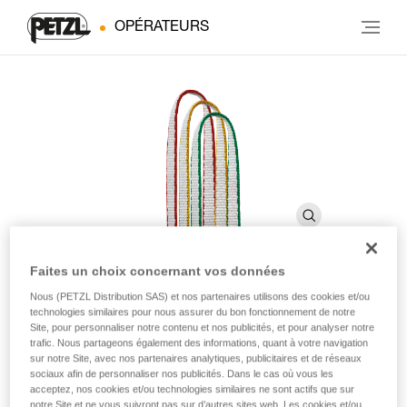
OPÉRATEURS
Faites un choix concernant vos données
Nous (PETZL Distribution SAS) et nos partenaires utilisons des cookies et/ou
ST'ANNEAU
technologies similaires pour nous assurer du bon fonctionnement de notre
Site, pour personnaliser notre contenu et nos publicités, et pour analyser notre
trafic. Nous partageons également des informations, quant à votre navigation
Anneau cousu léger
sur notre Site, avec nos partenaires analytiques, publicitaires et de réseaux
sociaux afin de personnaliser nos publicités. Dans le cas où vous les
acceptez, nos cookies et/ou technologies similaires ne sont actifs que sur
ST’ANNEAU est une alternative plus légère aux anneaux de
notre Site et ne vous suivront pas sur d’autres sites web. Les cookies et/ou