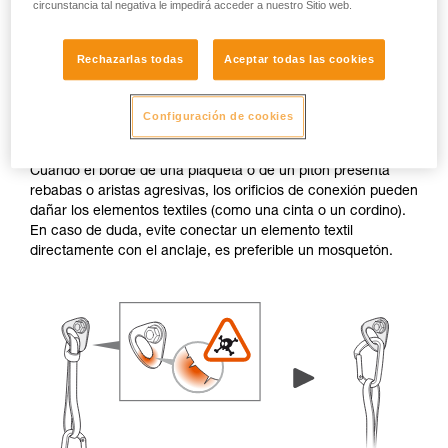
circunstancia tal negativa le impedirá acceder a nuestro Sitio web.
Rechazarlas todas
Aceptar todas las cookies
Configuración de cookies
Rebabas y aristas agresivas
Cuando el borde de una plaqueta o de un pitón presenta
rebabas o aristas agresivas, los orificios de conexión pueden
dañar los elementos textiles (como una cinta o un cordino).
En caso de duda, evite conectar un elemento textil
directamente con el anclaje, es preferible un mosquetón.