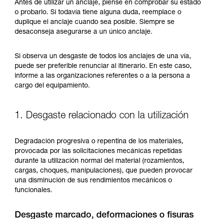
y un entrenamiento específico. Confirme a
Antes de utilizar un anclaje, piense en comprobar su estado
través de un profesional su capacidad para
o probarlo. Si todavía tiene alguna duda, reemplace o
ejecutar estas técnicas, solo y con total
duplique el anclaje cuando sea posible. Siempre se
seguridad, antes de ejecutarlas de forma
desaconseja asegurarse a un único anclaje.
autónoma.
Damos ejemplos de técnicas relacionadas con
Si observa un desgaste de todos los anclajes de una vía,
su actividad. Pueden existir otras que no
puede ser preferible renunciar al itinerario. En este caso,
describimos aquí.
informe a las organizaciones referentes o a la persona a
cargo del equipamiento.
1. Desgaste relacionado con la utilización
Degradación progresiva o repentina de los materiales,
provocada por las solicitaciones mecánicas repetidas
durante la utilización normal del material (rozamientos,
cargas, choques, manipulaciones), que pueden provocar
una disminución de sus rendimientos mecánicos o
funcionales.
Desgaste marcado, deformaciones o fisuras