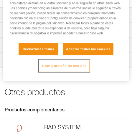
solo estarán activas en nuestro Sitio web y no le seguirán en otros sitios web.
Las cookies y/o tecnologías similares de nuestros socios le seguirán a través
de su navegación. Puede retirar su consentimiento en cualquier momento
Descripción
haciendo clic en el enlace "Configuración de cookies", proporcionado en la
parte inferior de la página del Sitio web. Rechazar todas o parte de estas
Compatible con los kits RAD SYSTEM comercializados a
cookies puede afectar a su experiencia de usuario, pero bajo ninguna
Características técnicas
circunstancia tal negativa le impedirá acceder a nuestro Sitio web.
partir de 2020 (K011AA00 y K011AB00).
Características por referencia
Información técnica
Rechazarlas todas
Aceptar todas las cookies
Referencia : K012AA00
FAQ
Inspección
Garantía : 3 Años
FAQ
Configuración de cookies
Pack : 1
Ver todo el contenido técnico
Otros productos
Productos complementarios
RAD SYSTEM