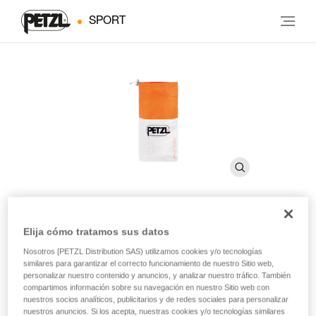
SPORT
Elija cómo tratamos sus datos
Bolsa para RAD SYSTEM
Nosotros [PETZL Distribution SAS) utilizamos cookies y/o tecnologías
similares para garantizar el correcto funcionamiento de nuestro Sitio web,
personalizar nuestro contenido y anuncios, y analizar nuestro tráfico. También
Bolsa de recambio para el kit RAD SYSTEM
compartimos información sobre su navegación en nuestro Sitio web con
nuestros socios analíticos, publicitarios y de redes sociales para personalizar
Bolsa de recambio para el kit RAD SYSTEM.
nuestros anuncios. Si los acepta, nuestras cookies y/o tecnologías similares