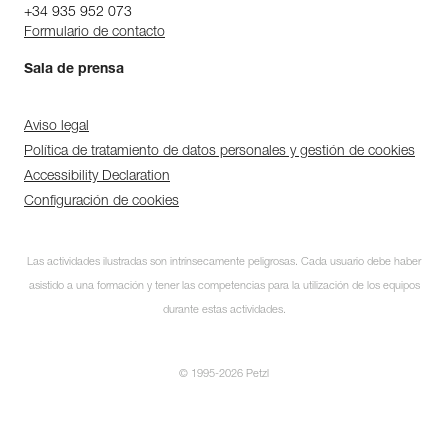
+34 935 952 073
Formulario de contacto
Sala de prensa
Aviso legal
Política de tratamiento de datos personales y gestión de cookies
Accessibility Declaration
Configuración de cookies
Las actividades ilustradas son intrínsecamente peligrosas. Cada usuario debe haber
asistido a una formación y tener las competencias para la utilización de los equipos
durante estas actividades.
© 1995-2026 Petzl