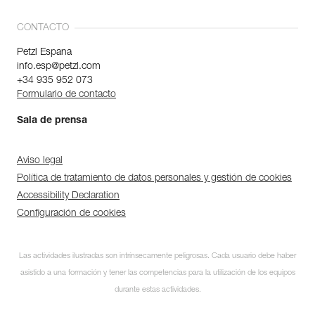
CONTACTO
Petzl Espana
info.esp@petzl.com
+34 935 952 073
Formulario de contacto
Sala de prensa
Aviso legal
Política de tratamiento de datos personales y gestión de cookies
Accessibility Declaration
Configuración de cookies
Las actividades ilustradas son intrínsecamente peligrosas. Cada usuario debe haber
asistido a una formación y tener las competencias para la utilización de los equipos
durante estas actividades.