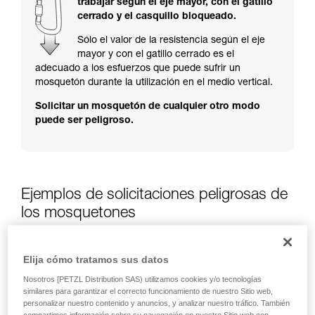
trabajar según el eje mayor, con el gatillo
y un entrenamiento específico. Confirme a
cerrado y el casquillo bloqueado.
través de un profesional su capacidad para
ejecutar estas técnicas, solo y con total
Sólo el valor de la resistencia según el eje
seguridad, antes de ejecutarlas de forma
mayor y con el gatillo cerrado es el
autónoma.
adecuado a los esfuerzos que puede sufrir un
Damos ejemplos de técnicas relacionadas con
mosquetón durante la utilización en el medio vertical.
su actividad. Pueden existir otras que no
Solicitar un mosquetón de cualquier otro modo
describimos aquí.
puede ser peligroso.
Ejemplos de solicitaciones peligrosas de
los mosquetones
Elija cómo tratamos sus datos
Nosotros [PETZL Distribution SAS) utilizamos cookies y/o tecnologías
similares para garantizar el correcto funcionamiento de nuestro Sitio web,
personalizar nuestro contenido y anuncios, y analizar nuestro tráfico. También