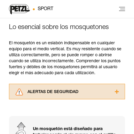
SPORT
Lo esencial sobre los mosquetones
El mosquetón es un eslabón indispensable en cualquier
equipo para el medio vertical. Es muy resistente cuando se
utiliza correctamente, pero se puede romper o abrirse
cuando se utiliza incorrectamente. Comprender los puntos
fuertes y débiles de los mosquetones permitirá al usuario
elegir el más adecuado para cada utilización.
ALERTAS DE SEGURIDAD
Lea atentamente las fichas técnicas de los
productos utilizados en este consejo antes de
consultarlo. Usted debe comprender la
información de la ficha técnica para poder
comprender este complemento informativo.
Un mosquetón está diseñado para
Dominar estas técnicas requiere una formación