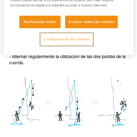
cookies puede afectar a su experiencia de usuario, pero bajo ninguna
circunstancia tal negativa le impedirá acceder a nuestro Sitio web.
El encogimiento es más marcado cuando la cuerda está
húmeda y se seca sin ninguna puesta en tensión (por
ejemplo, ascensión en nieve).
Rechazarlas todas
Aceptar todas las cookies
Para limitar este fenómeno de encogimiento,
Configuración de cookies
le aconsejamos:
- Alternar regularmente la utilización de las dos puntas de la
cuerda.