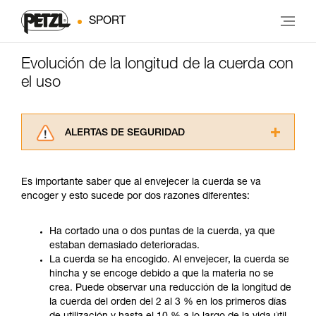
SPORT
Evolución de la longitud de la cuerda con
el uso
ALERTAS DE SEGURIDAD
Lea atentamente las fichas técnicas de los
productos utilizados en este consejo antes de
Es importante saber que al envejecer la cuerda se va
consultarlo. Usted debe comprender la
encoger y esto sucede por dos razones diferentes:
información de la ficha técnica para poder
comprender este complemento informativo.
Dominar estas técnicas requiere una formación
Ha cortado una o dos puntas de la cuerda, ya que
y un entrenamiento específico. Confirme a
estaban demasiado deterioradas.
través de un profesional su capacidad para
La cuerda se ha encogido. Al envejecer, la cuerda se
ejecutar estas técnicas, solo y con total
hincha y se encoge debido a que la materia no se
seguridad, antes de ejecutarlas de forma
crea. Puede observar una reducción de la longitud de
autónoma.
la cuerda del orden del 2 al 3 % en los primeros días
Damos ejemplos de técnicas relacionadas con