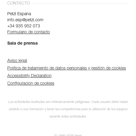
CONTACTO
Petzl Espana
info.esp@petzl.com
+34 935 952 073
Formulario de contacto
Sala de prensa
Aviso legal
Política de tratamiento de datos personales y gestión de cookies
Accessibility Declaration
Configuración de cookies
Las actividades ilustradas son intrínsecamente peligrosas. Cada usuario debe haber
asistido a una formación y tener las competencias para la utilización de los equipos
durante estas actividades.