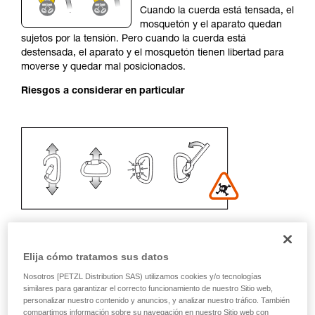
Cuando la cuerda está tensada, el
su actividad. Pueden existir otras que no
mosquetón y el aparato quedan
describimos aquí.
sujetos por la tensión. Pero cuando la cuerda está
destensada, el aparato y el mosquetón tienen libertad para
moverse y quedar mal posicionados.
Riesgos a considerar en particular
Elija cómo tratamos sus datos
Recomendación del mosquetón y
Nosotros [PETZL Distribution SAS) utilizamos cookies y/o tecnologías
similares para garantizar el correcto funcionamiento de nuestro Sitio web,
accesorios
personalizar nuestro contenido y anuncios, y analizar nuestro tráfico. También
compartimos información sobre su navegación en nuestro Sitio web con