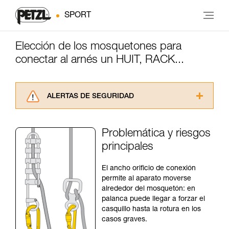
SPORT
Elección de los mosquetones para
conectar al arnés un HUIT, RACK...
ALERTAS DE SEGURIDAD
Lea atentamente las fichas técnicas de los
productos utilizados en este consejo antes de
Problemática y riesgos
consultarlo. Usted debe comprender la
principales
información de la ficha técnica para poder
comprender este complemento informativo.
Dominar estas técnicas requiere una formación
El ancho orificio de conexión
y un entrenamiento específico. Confirme a
permite al aparato moverse
través de un profesional su capacidad para
alrededor del mosquetón: en
ejecutar estas técnicas, solo y con total
palanca puede llegar a forzar el
seguridad, antes de ejecutarlas de forma
casquillo hasta la rotura en los
autónoma.
casos graves.
Damos ejemplos de técnicas relacionadas con