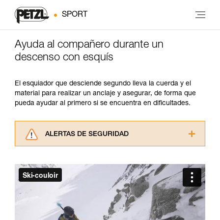
SPORT
Ayuda al compañero durante un
descenso con esquís
El esquiador que desciende segundo lleva la cuerda y el
material para realizar un anclaje y asegurar, de forma que
pueda ayudar al primero si se encuentra en dificultades.
ALERTAS DE SEGURIDAD
Lea atentamente las fichas técnicas de los
productos utilizados en este consejo antes de
consultarlo. Usted debe comprender la
información de la ficha técnica para poder
comprender este complemento informativo.
Dominar estas técnicas requiere una formación
y un entrenamiento específico. Confirme a