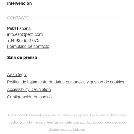
Intervención
CONTACTO
Petzl Espana
info.esp@petzl.com
+34 935 952 073
Formulario de contacto
Sala de prensa
Aviso legal
Política de tratamiento de datos personales y gestión de cookies
Accessibility Declaration
Configuración de cookies
Las actividades ilustradas son intrínsecamente peligrosas. Cada usuario debe haber
asistido a una formación y tener las competencias para la utilización de los equipos
durante estas actividades.