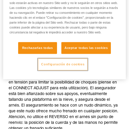
Asegurar desde un anclaje realizado en
solo estarán activas en nuestro Sitio web y no le seguirán en otros sitios web.
Las cookies y/o tecnologías similares de nuestros socios le seguirán a través
la nieve
de su navegación. Puede retirar su consentimiento en cualquier momento
haciendo clic en el enlace "Configuración de cookies", proporcionado en la
parte inferior de la página del Sitio web. Rechazar todas o parte de estas
Si no hay disponible ningún anclaje natural (saliente,
cookies puede afectar a su experiencia de usuario, pero bajo ninguna
árbol...), realice un cuerpo muerto con su piolet. Una vez
circunstancia tal negativa le impedirá acceder a nuestro Sitio web.
autoasegurado puede lanzar la cuerda con un mosquetón
para que el primero se conecte fácilmente.
Rechazarlas todas
Aceptar todas las cookies
No asegure directamente desde un anclaje cuya
resistencia es incierta.
Configuración de cookies
El asegurador está autoasegurado al anclaje y permanece
en tensión para limitar la posibilidad de choques (piense en
el CONNECT ADJUST para esta utilización). El asegurador
está bien afianzado sobre sus apoyos, eventualmente
tallando una plataforma en la nieve, y asegura desde el
arnés. El aseguramiento se hace con un nudo dinámico, ya
que este nudo ofrece mucho frenado en cualquier posición.
Atención, no utilice el REVERSO en el arnés sin punto de
reenvío: la posición de la cuerda y de las manos no permite
obtener un frenado suficiente.