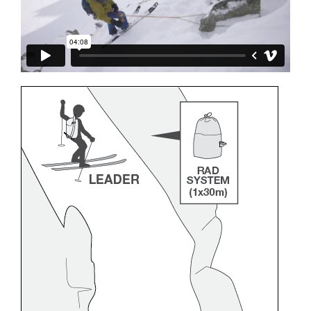
través de un profesional su capacidad para
ejecutar estas técnicas, solo y con total
seguridad, antes de ejecutarlas de forma
autónoma.
Damos ejemplos de técnicas relacionadas con
su actividad. Pueden existir otras que no
describimos aquí.