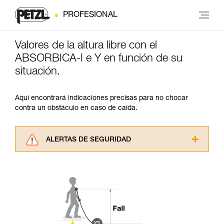
PROFESIONAL
Valores de la altura libre con el
ABSORBICA-I e Y en función de su
situación.
Aquí encontrará indicaciones precisas para no chocar
contra un obstáculo en caso de caída.
ALERTAS DE SEGURIDAD
Lea atentamente las fichas técnicas de los
productos utilizados en este consejo antes de
consultarlo. Usted debe comprender la
información de la ficha técnica para poder
comprender este complemento informativo.
Dominar estas técnicas requiere una formación
y un entrenamiento específico. Confirme a