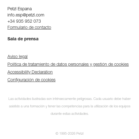
Petzl Espana
info.esp@petzl.com
+34 935 952 073
Formulario de contacto
Sala de prensa
Aviso legal
Política de tratamiento de datos personales y gestión de cookies
Accessibility Declaration
Configuración de cookies
Descubra ePPEcentre
Las actividades ilustradas son intrínsecamente peligrosas. Cada usuario debe haber
Simplifique el control y
asistido a una formación y tener las competencias para la utilización de los equipos
seguimiento de su parque de
EPI.
durante estas actividades.
DESCUBRIR
© 1995-2026 Petzl