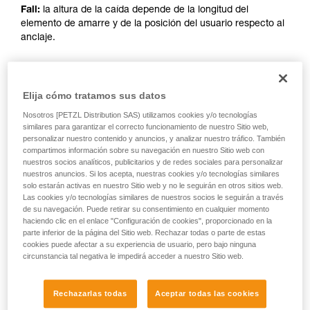
Fall:
la altura de la caída depende de la longitud del
elemento de amarre y de la posición del usuario respecto al
anclaje.
DESPUÉS DE 2024
Elija cómo tratamos sus datos
Nosotros [PETZL Distribution SAS) utilizamos cookies y/o tecnologías
Referencias afectadas: L010AB00, L011AB00, L012AB00,
similares para garantizar el correcto funcionamiento de nuestro Sitio web,
L012BB00, L012CB00, L013AB01, L014AB01, L014BB01,
personalizar nuestro contenido y anuncios, y analizar nuestro tráfico. También
compartimos información sobre su navegación en nuestro Sitio web con
L014CB01, L015AB00, L015BB00, L016AB00.
nuestros socios analíticos, publicitarios y de redes sociales para personalizar
nuestros anuncios. Si los acepta, nuestras cookies y/o tecnologías similares
solo estarán activas en nuestro Sitio web y no le seguirán en otros sitios web.
Las cookies y/o tecnologías similares de nuestros socios le seguirán a través
de su navegación. Puede retirar su consentimiento en cualquier momento
haciendo clic en el enlace "Configuración de cookies", proporcionado en la
parte inferior de la página del Sitio web. Rechazar todas o parte de estas
cookies puede afectar a su experiencia de usuario, pero bajo ninguna
circunstancia tal negativa le impedirá acceder a nuestro Sitio web.
Rechazarlas todas
Aceptar todas las cookies