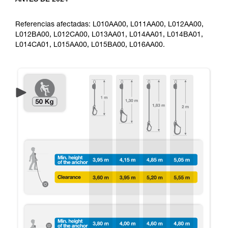
Referencias afectadas: L010AA00, L011AA00, L012AA00,
L012BA00, L012CA00, L013AA01, L014AA01, L014BA01,
L014CA01, L015AA00, L015BA00, L016AA00.