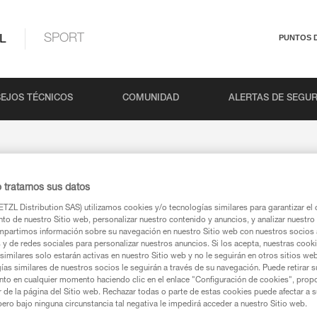
L
SPORT
PUNTOS 
EJOS TÉCNICOS
COMUNIDAD
ALERTAS DE SEGU
o tratamos sus datos
 WLL?
TZL Distribution SAS) utilizamos cookies y/o tecnologías similares para garantizar el 
to de nuestro Sitio web, personalizar nuestro contenido y anuncios, y analizar nuestro 
partimos información sobre su navegación en nuestro Sitio web con nuestros socios a
s y de redes sociales para personalizar nuestros anuncios. Si los acepta, nuestras cook
similares solo estarán activas en nuestro Sitio web y no le seguirán en otros sitios we
ías similares de nuestros socios le seguirán a través de su navegación. Puede retirar s
nto en cualquier momento haciendo clic en el enlace "Configuración de cookies", prop
torizada para trabajar con un aparato.
or de la página del Sitio web. Rechazar todas o parte de estas cookies puede afectar a 
pero bajo ninguna circunstancia tal negativa le impedirá acceder a nuestro Sitio web.