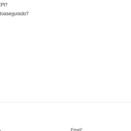
EPI?
utoasegurado?
Email*