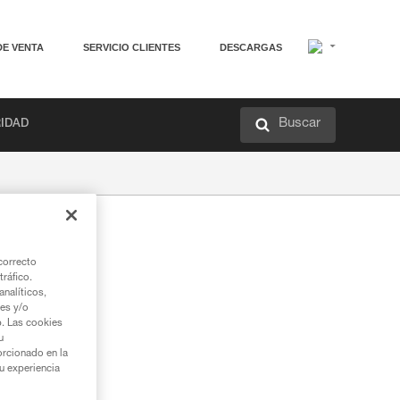
DE VENTA
SERVICIO CLIENTES
DESCARGAS
Buscar
RIDAD
correcto
tráfico.
nalíticos,
ies y/o
b. Las cookies
u
orcionado en la
su experiencia