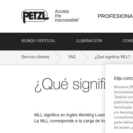
PROFESIONA
MUNDO VERTICAL
ILUMINACIÓN
CONS
Servicio clientes
FAQ
¿Qué significa WLL?
Elija cóm
¿Qué significa
Nosotros [PE
funcionamien
También com
publicitario
tecnologías 
y/o tecnolog
WLL significa en inglés Working Load Limit.
consentimie
La WLL corresponde a la carga de trabajo máxima au
parte inferi
de usuario, 