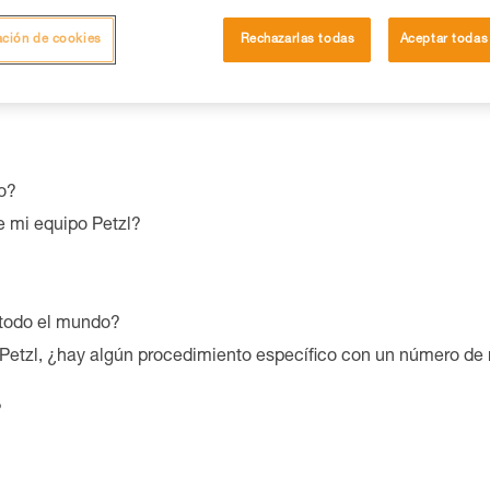
ación de cookies
Rechazarlas todas
Aceptar todas
va a las cualidades y características medioambientales de su 
o?
e mi equipo Petzl?
 todo el mundo?
Petzl, ¿hay algún procedimiento específico con un número de r
?